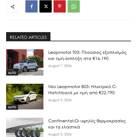
RELATED ARTICLES
Leapmotor T03: Πλούσιος εξοπλισμός
και τιμή-έκπληξη στα €16.190
August 7, 2026
AUTO
Νέο Leapmotor B05: Ηλεκτρικό C-
Hatchback με τιμή από €22.790
August 5, 2026
AUTO
Continental:Οι υψηλές θερμοκρασίες
και τα ελαστικά
August 5, 2026