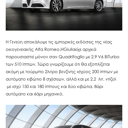
Η Γενεύη αποκάλυψε τις εμπορικές εκδόσεις της νέας
οικογενειακής Alfa Romeo.
Η
Giulia
είχε αρχικά
παρουσιαστεί μόνον σαν Quadrifoglio με 2.9 V6 BiTurbo
των 510 ίππων. Τώρα γνωρίζουμε ότι θα εξοπλίζεται
ακόμη με τούρμπο
2λιτρο βενζίνης ισχύος 200 ίππων με
αυτόματο κιβώτιο 8 σχέσεων, αλλά και με
2,2 λιτ. ντίζελ
με ισχύ 150 και 180 ίππους και δύο κιβώτια, 8άρι
αυτόματο και 6άρι μηχανικό.