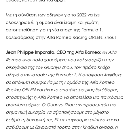
Με τη σύνθεση των οδηγών για το 2022 να έχει
ολοκληρωθεί, η ομάδα είναι έτοιμη και γεμάτη
αυτοπεποίθηση για τη νέα εποχή της Formula 1.
Καλωσόρισες στην Alfa Romeo Racing ORLEN, Zhou!
Jean
Philippe
Imparato
,
CEO
της
Alfa
Romeo
:
«Η
Alfa
Romeo
είναι πολύ χαρούμενη που καλωσορίζει στην
οικογένεια της τον
Guanyu
Zhou
, τον πρώτο Κινέζο
οδηγό στην ιστορία της
Formula
1. Η απόφαση λήφθηκε
σε απόλυτη συμφωνία με την ομάδα της
Alfa
Romeo
Racing
ORLEN
και είναι το αποτέλεσμα μιας ξεκάθαρης
στρατηγικής: η
Alfa
Romeo
να αποτελέσει μια παγκόσμια
premium
μάρκα.
O
Guanyu
Zhou
αντιπροσωπεύει μια
σημαντική ευκαιρία να αξιοποιήσουμε στο μέγιστο
βαθμό τη δυναμική της
F
1 σε παγκόσμιο επίπεδο και να
εισέλθουμε με ξεχωριστό τρόπο στην Κινεζική αγορά, η