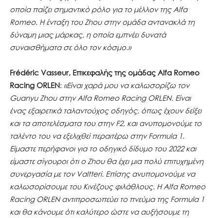
οποία παίζει σημαντικό ρόλο για το μέλλον της
Alfa
Romeo
. Η ένταξη του
Zhou
στην ομάδα αντανακλά τη
δύναμη μιας μάρκας, η οποία εμπνέει δυνατά
συναισθήματα σε όλο τον κόσμο.»
Fr
é
d
é
ric
Vasseur
, Επικεφαλής της ομάδας
Alfa
Romeo
Racing
ORLEN
:
«Είναι χαρά μου να καλωσορίζω τον
Guanyu
Zhou
στην
Alfa
Romeo
Racing
ORLEN
. Είναι
ένας εξαιρετικά ταλαντούχος οδηγός, όπως έχουν δείξει
και τα αποτελέσματα του στην
F
2, και ανυπομονούμε το
ταλέντο του να εξελιχθεί περαιτέρω στην
Formula
1.
Είμαστε περήφανοι για το οδηγικό δίδυμο του 2022 και
είμαστε σίγουροι ότι ο
Zhou
θα έχει μια πολύ επιτυχημένη
συνεργασία με τον
Valtteri
. Επίσης ανυπομονούμε να
καλωσορίσουμε του Κινέζους φιλάθλους. Η
Alfa
Romeo
Racing
ORLEN
αντιπροσωπεύει το πνεύμα της
Formula
1
και θα κάνουμε ότι καλύτερο ώστε να αυξήσουμε τη