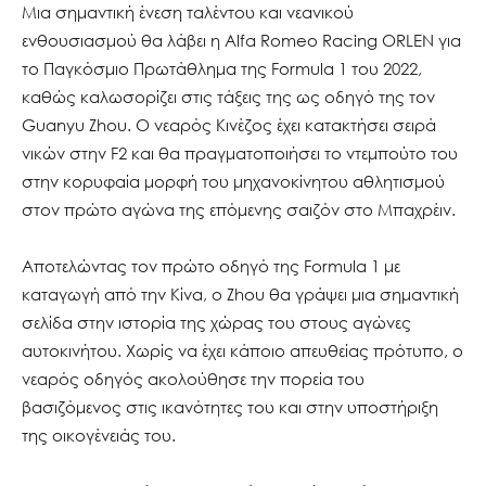
Μια σημαντική ένεση ταλέντου και νεανικού
ενθουσιασμού θα λάβει η Alfa Romeo Racing ORLEN για
το Παγκόσμιο Πρωτάθλημα της Formula 1 του 2022,
καθώς καλωσορίζει στις τάξεις της ως οδηγό της τον
Guanyu Zhou. Ο νεαρός Κινέζος έχει κατακτήσει σειρά
νικών στην F2 και θα πραγματοποιήσει το ντεμπούτο του
στην κορυφαία μορφή του μηχανοκίνητου αθλητισμού
στον πρώτο αγώνα της επόμενης σαιζόν στο Μπαχρέιν.
Αποτελώντας τον πρώτο οδηγό της Formula 1 με
καταγωγή από την Κίνα, ο Zhou θα γράψει μια σημαντική
σελίδα στην ιστορία της χώρας του στους αγώνες
αυτοκινήτου. Χωρίς να έχει κάποιο απευθείας πρότυπο, ο
νεαρός οδηγός ακολούθησε την πορεία του
βασιζόμενος στις ικανότητες του και στην υποστήριξη
της οικογένειάς του.