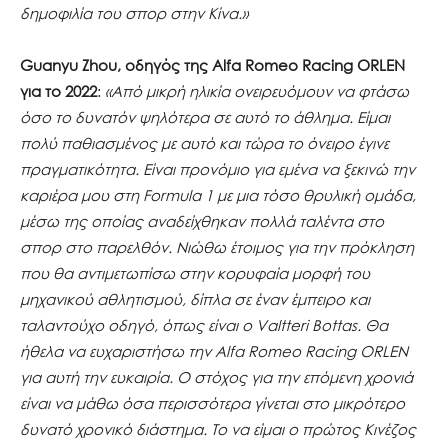
δημοφιλία του σπορ στην Κίνα.»
Guanyu
Zhou
, οδηγός της
Alfa
Romeo
Racing
ORLEN
για το 2022
:
«Από μικρή ηλικία ονειρευόμουν να φτάσω
όσο το δυνατόν ψηλότερα σε αυτό το άθλημα. Είμαι
πολύ παθιασμένος με αυτό και τώρα το όνειρο έγινε
πραγματικότητα. Είναι προνόμιο για εμένα να ξεκινώ την
καριέρα μου στη
Formula
1 με μια τόσο θρυλική ομάδα,
μέσω της οποίας αναδείχθηκαν πολλά ταλέντα στο
σπορ στο παρελθόν. Νιώθω έτοιμος για την πρόκληση
που θα αντιμετωπίσω στην κορυφαία μορφή του
μηχανικού αθλητισμού, δίπλα σε έναν έμπειρο και
ταλαντούχο οδηγό, όπως είναι ο
Valtteri
Bottas
. Θα
ήθελα να ευχαριστήσω την
Alfa
Romeo
Racing
ORLEN
για αυτή την ευκαιρία. Ο στόχος για την επόμενη χρονιά
είναι να μάθω όσα περισσότερα γίνεται στο μικρότερο
δυνατό χρονικό διάστημα. Το να είμαι ο πρώτος Κινέζος