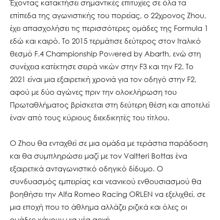
Έχοντας κατακτήσει σημαντικές επιτυχίες σε όλα τα
επίπεδα της αγωνιστικής του πορείας, ο 22χρονος Zhou,
έχει απασχολήσει τις περισσότερες ομάδες της Formula 1
εδώ και καιρό. Το 2015 τερμάτισε δεύτερος στον Ιταλικό
θεσμό F.4 Championship Powered by Abarth, ενώ στη
συνέχεια κατέκτησε σειρά νικών στην F3 και την F2. Το
2021 είναι μια εξαιρετική χρονιά για τον οδηγό στην F2,
αφού με δύο αγώνες πριν την ολοκλήρωση του
Πρωταθλήματος βρίσκεται στη δεύτερη θέση και αποτελεί
έναν από τους κύριους διεκδικητές του τίτλου.
Ο Zhou θα ενταχθεί σε μια ομάδα με τεράστια παράδοση
και θα συμπληρώσει μαζί με τον Valtteri Bottas ένα
εξαιρετικά ανταγωνιστικό οδηγικό δίδυμο. Ο
συνδυασμός εμπειρίας και νεανικού ενθουσιασμού θα
βοηθήσει την Alfa Romeo Racing ORLEN να εξελιχθεί, σε
μια εποχή που το άθλημα αλλάζει ριζικά και όλες οι
ομάδες κάνουν μια νέα αρχή.