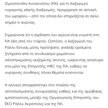
Ομοσπονδία Αυτοκινήτου (FIA) για τη διεξαγωγή
νυχτερινής ειδικής διαδρομής, προχώρησε σε αλλαγή
του ωραρίου – από την οποία δεν επηρεάζεται σε άλλο
σημείο ο αγώνας.
Σημειώνεται ότι η σχεδίαση του αγώνα είναι γνωστή στη
FIA ήδη από τον Μάρτιο. Ωστόσο, η διεξαγωγή του
Ράλλυ Κένυας μόλις πρόσφατα, ανέδειξε ορισμένα
ζητήματα από το συνδυασμό χωμάτινου
οδοστρώματος-αυξημένης σκόνης, εγείροντας ανησυχία
στα μέλη της Επιτροπής WRC της FIA, καθώς σε
νυχτερινές συνθήκες τέτοια θέματα εντείνονται.
Η αλλαγή αποφασίστηκε στο πλαίσιο της
αποτελεσματικής συνεργασίας καθώς και της αμοιβαίας
εμπιστοσύνης μεταξύ της Οργανωτικής Επιτροπής του
ΕΚΟ Ράλλυ Ακρόπολις και της FIA.