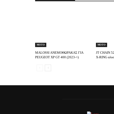
MOTO
MOTO
ΜΑLOSSI ΑΝΕΜΟΘΩΡΑΚΑΣ ΓΙΑ
JT CHAIN 52
PEUGEOT XP GT 400 (2023->)
X-RING αλυσ