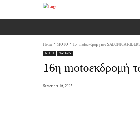
ΑΡΧΙΚΗ
AUTO
MOTO
Ε
Home
MOTO
16η motoεκδρομή των SALONICA RIDER
MOTO
ΤΑΞΙΔΙΑ
16η motoεκδρομή
September 19, 2025