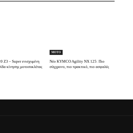
MOTO
0 Ζ3 – Super ενισχυμένη
Νέο KYMCO Agility NX 125: Πιο
ίδα κίνησης μοτοσυκλέτας
σύγχρονο, πιο πρακτικό, πιο ασφαλές