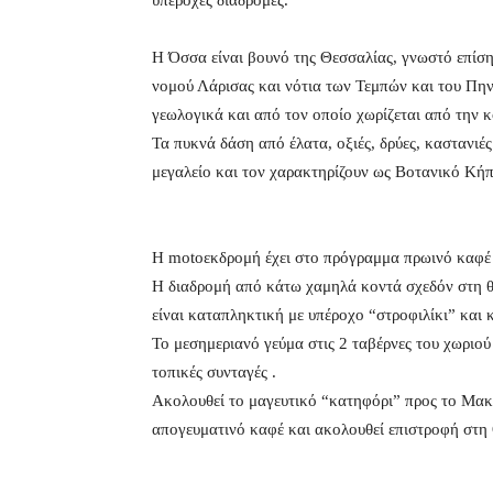
υπέροχες διαδρομές.
Η Όσσα είναι βουνό της Θεσσαλίας, γνωστό επίση
νομού Λάρισας και νότια των Τεμπών και του Πην
γεωλογικά και από τον οποίο χωρίζεται από την 
Τα πυκνά δάση από έλατα, οξιές, δρύες, καστανιέ
μεγαλείο και τον χαρακτηρίζουν ως Βοτανικό Κήπ
Η motoεκδρομή έχει στο πρόγραμμα πρωινό καφέ 
Η διαδρομή από κάτω χαμηλά κοντά σχεδόν στη 
είναι καταπληκτική με υπέροχο “στροφιλίκι” και
Το μεσημεριανό γεύμα στις 2 ταβέρνες του χωριού 
τοπικές συνταγές .
Ακολουθεί το μαγευτικό “κατηφόρι” προς το Μακ
απογευματινό καφέ και ακολουθεί επιστροφή στη