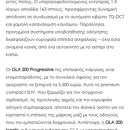
εκτός πόλης. Ο υπερτροφοδοτούμενος κινητήρας 1.3
λίτρων αποδίδει 163 ίππους, προσφέροντας δυναμική
απόδοση σε συνδυασμό με το αυτόματο κιβώτιο 7G-DCT
και χαμηλή κατανάλωση καυσίμου. Παράλληλα,
προηγμένα συστήματα υποβοήθησης οδήγησης
διασφαλίζουν κορυφαία επίπεδα ασφάλειας – όλα όσα
αναμένει κανείς από ένα αυτοκίνητο με το αστέρι στο
καπώ.
Οι
GLA 200 Progressive
της επετειακής ενέργειας είναι
ετοιμοπαράδοτες, με το συνολικό όφελος για τον
αγοραστή να ξεπερνά τα 5.500 ευρώ. Αυτό το premium
compact SUV, που ξεχωρίζει για τον σύγχρονο
σχεδιασμό, τις τεχνολογίες αιχμής και την κορυφαία
οδηγική συμπεριφορά, αποτελεί τον ιδανικό τρόπο για να
εορταστεί η επέτειος της μάρκας μαζί με τους οδηγούς
που την εμπιστεύονται διαχρονικά. Αντίστοιχα, η
GLA 200
Iconic
, η δυναμική έκδοση της GLA με χαρακτηριστικά