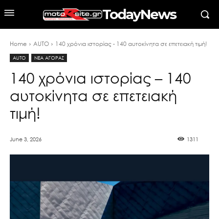
TodayNews
Home
AUTO
140 χρόνια ιστορίας - 140 αυτοκίνητα σε επετειακή τιμή!
AUTO
ΝΕΑ ΑΓΟΡΑΣ
140 χρόνια ιστορίας – 140
αυτοκίνητα σε επετειακή
τιμή!
June 3, 2026
1311