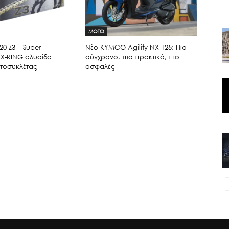
MOTO
20 Ζ3 – Super
Νέο KYMCO Agility NX 125: Πιο
 X-RING αλυσίδα
σύγχρονο, πιο πρακτικό, πιο
οτοσυκλέτας
ασφαλές