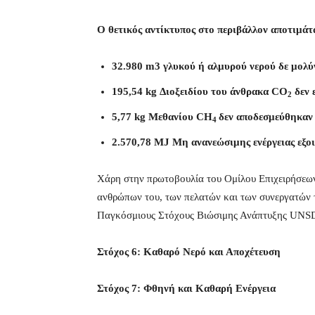
O θετικός αντίκτυπος στο περιβάλλον αποτιμάτα
32.980 m3 γλυκού ή αλμυρού νερού δε μολ
195,54 kg Διοξειδίου του άνθρακα CO
δεν 
2
5,77 kg Μεθανίου CH
δεν αποδεσμεύθηκαν 
4
2.570,78 MJ Μη ανανεώσιμης ενέργειας εξ
Χάρη στην πρωτοβουλία του Ομίλου Επιχειρήσεων
ανθρώπων του, των πελατών και των συνεργατών 
Παγκόσμιους Στόχους Βιώσιμης Ανάπτυξης UNS
Στόχος 6: Καθαρό Νερό και Αποχέτευση
Στόχος 7: Φθηνή και Καθαρή Ενέργεια