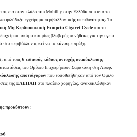
ταιρεία στον κλάδο του Mobility στην Ελλάδα που από το
και φιλόδοξο εγχείρημα περιβαλλοντικής υπευθυνότητας. Το
ική Μη Κερδοσκοπική Εταιρεία Cigaret Cycle
και το
 διαχείριση ακόμα και μίας βλαβερής συνήθειας για την υγεία
ά στο περιβάλλον αρκεί να το κάνουμε πράξη.
5
, από τους
6 ειδικούς κάδους αντοχής ανακύκλωσης
καταστάσεις του Ομίλου Επιχειρήσεων Σαρακάκη στη Λεωφ.
ακύκλωσης αποτσίγαρων
που τοποθετήθηκαν από τον Όμιλο
σεις της
ΕΛΕΠΑΠ
στο πλαίσιο χορηγίας, ανακυκλώθηκαν
σης προκύπτουν:
κού