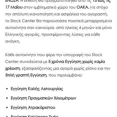
ΕΝΩΣΗ
. Η έκθεση θα πραγματοποιηθεί από τις
15 έως τις
17 Μαΐου
στον εμβληματικό χώρο του
ΟΑΚΑ.
Με στόχο
την απόλυτη ικανοποίηση και ασφάλεια του αγοραστή,
το Stock Center θα παρουσιάσει ποιοτικά μεταχειρισμένα
αυτοκίνητα σαν καινούρια, από ηλικίας 6 μηνών και μόνο
Ελληνικής αγοράς, προσφέροντας λύσεις για κάθε
ανάγκη.
Κάθε αυτοκίνητο που φέρει την υπογραφή του Stock
Center συνοδεύεται με
5 χρόνια Εγγύηση χωρίς καμία
χρέωση
, εξασφαλίζοντας μια αγορά χωρίς ρίσκο και την
5πλή γραπτή Εγγύηση
, που περιλαμβάνει:
Εγγύηση Καλής Λειτουργίας
Εγγύηση Πραγματικών Χιλιομέτρων
Εγγύηση Ατρακάριστου
Εγγύηση Καλύτερης Τιμής