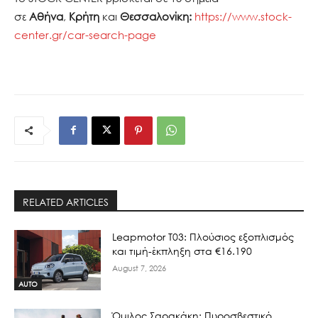
σε
Αθήνα
,
Κρήτη
και
Θεσσαλονίκη:
https://www.stock-
center.gr/car-search-page
RELATED ARTICLES
Leapmotor T03: Πλούσιος εξοπλισμός
και τιμή-έκπληξη στα €16.190
August 7, 2026
AUTO
Όμιλος Σαρακάκη: Πυροσβεστικό