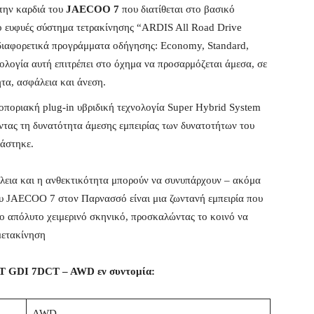
την καρδιά του
JAECOO 7
που διατίθεται στο βασικό
το ευφυές σύστημα τετρακίνησης “ARDIS All Road Drive
ά διαφορετικά προγράμματα οδήγησης: Economy, Standard,
ολογία αυτή επιτρέπει στο όχημα να προσαρμόζεται άμεσα, σε
ητα, ασφάλεια και άνεση.
οποριακή plug-in υβριδική τεχνολογία Super Hybrid System
ροντας τη δυνατότητα άμεσης εμπειρίας των δυνατοτήτων του
ιάστηκε.
λεια και η ανθεκτικότητα μπορούν να συνυπάρχουν – ακόμα
του JAECOO 7 στον Παρνασσό είναι μια ζωντανή εμπειρία που
το απόλυτο χειμερινό σκηνικό, προσκαλώντας το κοινό να
μετακίνηση
6T GDI 7DCT – AWD εν συντομία:
AWD