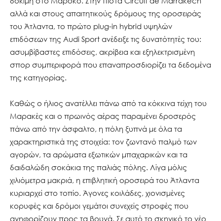
δοκιμή στο Μαρόκο. Στην πίστα Circuit de Marrakech
αλλά και στους απαιτητικούς δρόμους της οροσειράς
του Άτλαντα, το πρώτο plug-in hybrid υψηλών
επιδόσεων της Audi Sport ανέδειξε τις δυνατότητές του:
ασυμβίβαστες επιδόσεις, ακρίβεια και εξηλεκτρισμένη
σπορ συμπεριφορά που επαναπροσδιορίζει τα δεδομένα
της κατηγορίας.
Καθώς ο ήλιος ανατέλλει πάνω από τα κόκκινα τείχη του
Μαρακές και ο πρωινός αέρας παραμένει δροσερός
πάνω από την άσφαλτο, η πόλη ξυπνά με όλα τα
χαρακτηριστικά της στοιχεία: τον ζωντανό παλμό των
αγορών, τα αρώματα εξωτικών μπαχαρικών και τα
δαιδαλώδη σοκάκια της παλιάς πόλης. Λίγα μόλις
χιλιόμετρα μακριά, η επιβλητική οροσειρά του Άτλαντα
κυριαρχεί στο τοπίο. Άγονες κοιλάδες, χιονισμένες
κορυφές και δρόμοι γεμάτοι συνεχείς στροφές που
ανηφορίζουν προς τα βουνά. Σε αυτό το σκηνικό το νέο