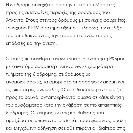
Η διαδρομή συνεχίζεται από την πίστα του Μαρακές
προς τις εκτεταμένες περιοχές της οροσειράς του
Άτλαντα. Στους στενούς δρόμους με συνεχείς φουρκέτες,
το ισχυρό PHEV σύστημα αξιοποιεί πλήρως την ευελιξία
του, αποδεικνύοντας την ισορροπία ανάμεσα στις
επιδόσεις και την άνεση.
Σε αυτές τις συνθήκες αναδεικνύεται η ανάρτηση RS sport
με καινοτόμα αμορτισέρ twin-valve. Σε χαμηλότερα
τμήματα της διαδρομής, σε δρόμους με
ανομοιομορφίες, τα αμορτισέρ απορροφούν ακόμη και
τις μικρότερες ανωμαλίες. Όσο η διαδρομή ανηφορίζει
προς το βουνό, ανταποκρίνονται άμεσα σε κάθε κίνηση
του αμαξώματος κατά την ανάβαση σε πιο απαιτητικές
διαδρομές. Οι κινήσεις κλίσης και βύθισης του
αμαξώματος μειώνονται αισθητά, προσφέροντας ομαλή
και ελεγχόμενη οδήγηση σε κάθε επιφάνεια, ιδιαίτερα στις