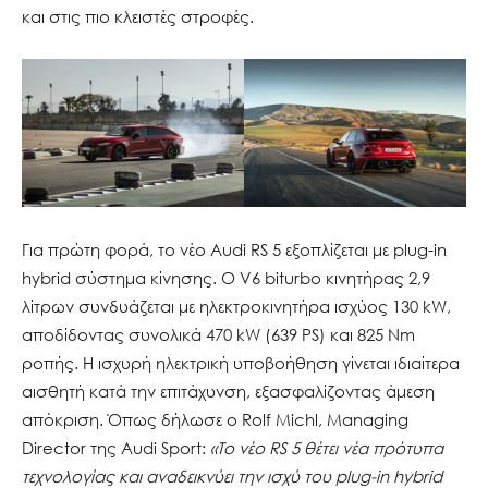
και στις πιο κλειστές στροφές.
Για πρώτη φορά, το νέο Audi RS 5 εξοπλίζεται με plug-in
hybrid σύστημα κίνησης. Ο V6 biturbo κινητήρας 2,9
λίτρων συνδυάζεται με ηλεκτροκινητήρα ισχύος 130 kW,
αποδίδοντας συνολικά 470 kW (639 PS) και 825 Nm
ροπής. Η ισχυρή ηλεκτρική υποβοήθηση γίνεται ιδιαίτερα
αισθητή κατά την επιτάχυνση, εξασφαλίζοντας άμεση
απόκριση. Όπως δήλωσε ο Rolf Michl, Managing
Director της Audi Sport:
«Το νέο RS 5 θέτει νέα πρότυπα
τεχνολογίας και αναδεικνύει την ισχύ του plug-in hybrid