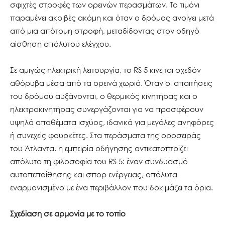
σφιχτές στροφές των ορεινών περασμάτων. Το τιμόνι
παραμένει ακριβές ακόμη και όταν ο δρόμος ανοίγει μετά
από μια απότομη στροφή, μεταδίδοντας στον οδηγό
αίσθηση απόλυτου ελέγχου.
Σε αμιγώς ηλεκτρική λειτουργία, το RS 5 κινείται σχεδόν
αθόρυβα μέσα από τα ορεινά χωριά. Όταν οι απαιτήσεις
του δρόμου αυξάνονται, ο θερμικός κινητήρας και ο
ηλεκτροκινητήρας συνεργάζονται για να προσφέρουν
υψηλά αποθέματα ισχύος, ιδανικά για μεγάλες ανηφόρες
ή συνεχείς φουρκέτες. Στα περάσματα της οροσειράς
του Άτλαντα, η εμπειρία οδήγησης αντικατοπτρίζει
απόλυτα τη φιλοσοφία του RS 5: έναν συνδυασμό
αυτοπεποίθησης και σπορ ενέργειας, απόλυτα
εναρμονισμένο με ένα περιβάλλον που δοκιμάζει τα όρια.
Σχεδίαση σε αρμονία με το τοπίο