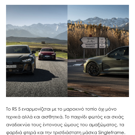
Το RS 5 εναρμονίζεται με το μαροκινό τοπίο όχι μόνο
τεχνικά αλλά και αισθητικά. Το παιχνίδι φωτός και σκιάς
αναδεικνύει τους έντονους ώμους του αμαξώματος, τα
φαρδιά φτερά και την τρισδιάστατη μάσκα Singleframe.