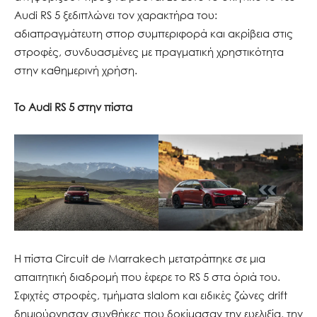
Audi RS 5 ξεδιπλώνει τον χαρακτήρα του:
αδιαπραγμάτευτη σπορ συμπεριφορά και ακρίβεια στις
στροφές, συνδυασμένες με πραγματική χρηστικότητα
στην καθημερινή χρήση.
Το Audi RS 5 στην πίστα
Η πίστα Circuit de Marrakech μετατράπηκε σε μια
απαιτητική διαδρομή που έφερε το RS 5 στα όριά του.
Σφιχτές στροφές, τμήματα slalom και ειδικές ζώνες drift
δημιούργησαν συνθήκες που δοκίμασαν την ευελιξία, την