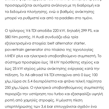
προσαρμόζεται αυτόματα ανάλογα με τη διαδρομή και
τα δεδομένα πλοήγησης, ενώ ο βαθμός ανάκτησης
μπορεί να ρυθμιστεί και από τα paddles στο τιμόνι.
Ο τρίλιτρος V6 TDI αποδίδει 220 kW, δηλαδή 299 PS, και
580 Nm ροπής. Η Audi συνδυάζει εδώ τρία
εξηλεκτρισμένα στοιχεία: belt alternator starter,
powertrain generator στο πλαίσιο της τεχνολογίας
MHEV plus και ηλεκτρικά υποβοηθούμενο συμπιεστή. Το
σύστημα προσφέρει έως 18 kW πρόσθετης ισχύος και
έως 25 kW ισχύος μέσω ανάκτησης ενέργειας κατά την
πέδηση. Το A6 allroad V6 TDI επιταχύνει από 0 έως 100
χλμ./ώρα σε 5,4 δευτερόλεπτα και φτάνει τελική ταχύτητα
250 χλμ./ώρα. Ο ηλεκτρικά υποβοηθούμενος συμπιεστής
περιορίζει την υστέρηση του turbo και εξασφαλίζει υψηλή
ροπή από χαμηλές στροφές. Η μέγιστη πίεση
υπερπλήρωσης των 3,6 bar επιτυγχάνεται σχεδόν ένα