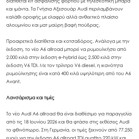
διατίθεται κιτ ασφάλισης φορτίου με τηλεσκοπική μπάρα
και ιμάντα. Τα Γνήσια Αξεσουάρ Audi περιλαμβάνουν
καλάθι οροφής με ελαφρύ αλλά ανθεκτικό πλαίσιο
αλουμινίου και ματ μαύρη βαφή πούδρας.
Προαιρετικά διατίθεται και κοτσαδόρος. Ανάλογα με την
έκδοση, το νέο A6 allroad μπορεί να ρυμουλκήσει από
2.000 κιλά στην έκδοση e-hybrid έως 2.500 κιλά στην
έκδοση V6 TDI. Με τον τρίλιτρο V6 diesel, η ικανότητα
ρυμούλκησης είναι κατά 400 κιλά υψηλότερη από του A6
Avant.
Λανσάρισμα και τιμές
Το νέο Audi A6 allroad θα είναι διαθέσιμο για παραγγελία
από τις 18 Ιουνίου 2026 και θα φτάσει στις εκθέσεις Audi
το φθινόπωρο. Στη Γερμανία, οι τιμές ξεκινούν από 77.250
ευρώ για την έκδοση A6 allroad TDI quattro 220 kW και