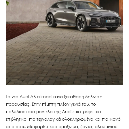
Το νέο Audi A6 allroad κάνει ξεκάθαρη δήλωση
παρουσίας. Στην πέμπτη πλέον γενιά του, το
πολυδιάστατο μοντέλο της Audi επιστρέφει πιο
επιβλητικό, πιο τεχνολογικά ολοκληρωμένο και πιο ικανό
από ποτέ. Με φαρδύτερο αμάξωμα, ζάντες αλουμινίου