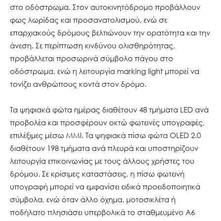
στο οδόστρωμα. Στον αυτοκινητόδρομο προβάλλουν
φως λωρίδας και προσανατολισμού, ενώ σε
επαρχιακούς δρόμους βελτιώνουν την ορατότητα και την
άνεση. Σε περίπτωση κινδύνου ολισθηρότητας,
προβάλλεται προσωρινά σύμβολο πάγου στο
οδόστρωμα, ενώ η λειτουργία marking light μπορεί να
τονίζει ανθρώπους κοντά στον δρόμο.
Τα ψηφιακά φώτα ημέρας διαθέτουν 48 τμήματα LED ανά
προβολέα και προσφέρουν οκτώ φωτεινές υπογραφές,
επιλέξιμες μέσω MMI. Τα ψηφιακά πίσω φώτα OLED 2.0
διαθέτουν 198 τμήματα ανά πλευρά και υποστηρίζουν
λειτουργία επικοινωνίας με τους άλλους χρήστες του
δρόμου. Σε κρίσιμες καταστάσεις, η πίσω φωτεινή
υπογραφή μπορεί να εμφανίσει ειδικά προειδοποιητικά
σύμβολα, ενώ όταν άλλο όχημα, μοτοσικλέτα ή
ποδήλατο πλησιάσει υπερβολικά το σταθμευμένο A6