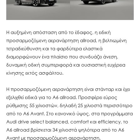
Η αυξημένη απόσταση από το έδαφος, η ειδική
προσαρμοζόμενη αερανάρτηση allroad, η βελτιωμένη
τετραδιεύθυνση και τα φαρδύτερα ελαστικά
διαμορφώνουν ένα πλαίσιο που συνδυάζει άνεση,
δυναμική οδική συμπεριφορά και ουσιαστική ευχέρεια
κίνησης εκτός ασφάλτου.
Η προσαρμοζόμενη αερανάρτηση είναι στάνταρ και έχει
εξελιχθεί ειδικά για το A6 allroad. Προσφέρει εύρος
ρύθμισης 55 χιλιοστών, δηλαδή 25 χιλιοστά περισσότερο
από το A6 Avant. Στο κανονικό ύψος, στα προγράμματα
Audi drive select balanced, comfort και efficiency, το
A6 allroad βρίσκεται 34 χιλιοστά ψηλότερα από το A6
Avant με προσαρμοζόμενη αερανάρτηση.