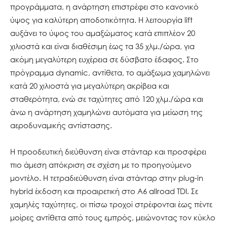
προγράμματα, η ανάρτηση επιστρέφει στο κανονικό
ύψος για καλύτερη αποδοτικότητα. Η λειτουργία lift
αυξάνει το ύψος του αμαξώματος κατά επιπλέον 20
χιλιοστά και είναι διαθέσιμη έως τα 35 χλμ./ώρα, για
ακόμη μεγαλύτερη ευχέρεια σε δύσβατο έδαφος. Στο
πρόγραμμα dynamic, αντίθετα, το αμάξωμα χαμηλώνει
κατά 20 χιλιοστά για μεγαλύτερη ακρίβεια και
σταθερότητα, ενώ σε ταχύτητες από 120 χλμ./ώρα και
άνω η ανάρτηση χαμηλώνει αυτόματα για μείωση της
αεροδυναμικής αντίστασης.
Η προοδευτική διεύθυνση είναι στάνταρ και προσφέρει
πιο άμεση απόκριση σε σχέση με το προηγούμενο
μοντέλο. Η τετραδιεύθυνση είναι στάνταρ στην plug-in
hybrid έκδοση και προαιρετική στο A6 allroad TDI. Σε
χαμηλές ταχύτητες, οι πίσω τροχοί στρέφονται έως πέντε
μοίρες αντίθετα από τους εμπρός, μειώνοντας τον κύκλο