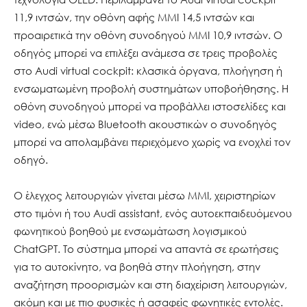
11,9 ιντσών, την οθόνη αφής MMI 14,5 ιντσών και
προαιρετικά την οθόνη συνοδηγού MMI 10,9 ιντσών. Ο
οδηγός μπορεί να επιλέξει ανάμεσα σε τρεις προβολές
στο Audi virtual cockpit: κλασικά όργανα, πλοήγηση ή
ενσωματωμένη προβολή συστημάτων υποβοήθησης. Η
οθόνη συνοδηγού μπορεί να προβάλλει ιστοσελίδες και
video, ενώ μέσω Bluetooth ακουστικών ο συνοδηγός
μπορεί να απολαμβάνει περιεχόμενο χωρίς να ενοχλεί τον
οδηγό.
Ο έλεγχος λειτουργιών γίνεται μέσω MMI, χειριστηρίων
στο τιμόνι ή του Audi assistant, ενός αυτοεκπαιδευόμενου
φωνητικού βοηθού με ενσωμάτωση λογισμικού
ChatGPT. Το σύστημα μπορεί να απαντά σε ερωτήσεις
για το αυτοκίνητο, να βοηθά στην πλοήγηση, στην
αναζήτηση προορισμών και στη διαχείριση λειτουργιών,
ακόμη και με πιο φυσικές ή ασαφείς φωνητικές εντολές.