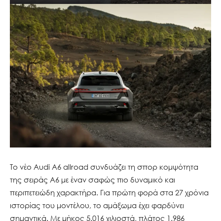
Το νέο Audi A6 allroad συνδυάζει τη σπορ κομψότητα
της σειράς A6 με έναν σαφώς πιο δυναμικό και
περιπετειώδη χαρακτήρα. Για πρώτη φορά στα 27 χρόνια
ιστορίας του μοντέλου, το αμάξωμα έχει φαρδύνει
σημαντικά. Με μήκος 5.016 χιλιοστά, πλάτος 1.986