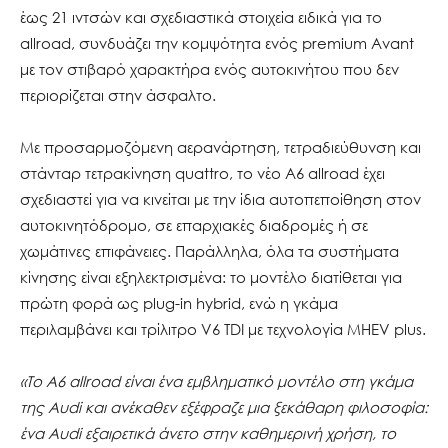
έως 21 ιντσών και σχεδιαστικά στοιχεία ειδικά για το
allroad, συνδυάζει την κομψότητα ενός premium Avant
με τον στιβαρό χαρακτήρα ενός αυτοκινήτου που δεν
περιορίζεται στην άσφαλτο.
Με προσαρμοζόμενη αερανάρτηση, τετραδιεύθυνση και
στάνταρ τετρακίνηση quattro, το νέο A6 allroad έχει
σχεδιαστεί για να κινείται με την ίδια αυτοπεποίθηση στον
αυτοκινητόδρομο, σε επαρχιακές διαδρομές ή σε
χωμάτινες επιφάνειες. Παράλληλα, όλα τα συστήματα
κίνησης είναι εξηλεκτρισμένα: το μοντέλο διατίθεται για
πρώτη φορά ως plug-in hybrid, ενώ η γκάμα
περιλαμβάνει και τρίλιτρο V6 TDI με τεχνολογία MHEV plus.
«Το A6 allroad είναι ένα εμβληματικό μοντέλο στη γκάμα
της Audi και ανέκαθεν εξέφραζε μια ξεκάθαρη φιλοσοφία:
ένα Audi εξαιρετικά άνετο στην καθημερινή χρήση, το