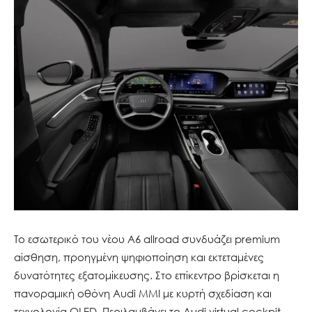
Το εσωτερικό του νέου A6 allroad συνδυάζει premium
αίσθηση, προηγμένη ψηφιοποίηση και εκτεταμένες
δυνατότητες εξατομίκευσης. Στο επίκεντρο βρίσκεται η
πανοραμική οθόνη Audi MMI με κυρτή σχεδίαση και
τεχνολογία OLED. Περιλαμβάνει το Audi virtual cockpit