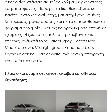
allroad είναι στάνταρ σε μαύρο χρώμα, με γυαλιστερές
και ματ επιφάνειες. Προαιρετικά διατίθεται εξωτερικό
πακέτο με στοιχεία αντίθεσης, ματ ασημί χρωμιωμένες
λεπτομέρειες, ράγες οροφής και πλαίσια παραθύρων σε
φινίρισμα αλουμινίου, καθώς και χρωμιωμένες απολήξεις
εξάτμισης. Η χρωματική παλέτα περιλαμβάνει οκτώ
επιλογές, ανάμεσά τους Plateau gray, Florett silver,
Madeira brown, Midnight green, Firmament blue,
Mythos black και Glacier white, ενώ βασική απόχρωση
είναι το Arkona white.
Πλαίσιο και ανάρτηση: άνεση, ακρίβεια και off-road
δυνατότητες