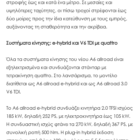
στροφής έως και κατά ένα μέτρο. Σε μεσαίες και
υψηλότερες ταχύτητες, οι πίσω τροχοί στρέφονται έως
δύο μοίρες προς την ίδια κατεύθυνση με τους εμπρός,
αυξάνοντας τη σταθερότητα και την ακρίβεια.
Συστήματα κίνησης: e-hybrid και V6 TDI με quattro
Όλα τα συστήματα κίνησης του νέου A6 allroad είναι
εξηλεκτρισμένα και συνδυάζονται στάνταρ με
τετρακίνηση quattro. Στο λανσάρισμα, το μοντέλο
διατίθεται ως A6 allroad e-hybrid και ως A6 allroad 3.0
V6 TDI.
Το A6 allroad e-hybrid συνδυάζει κινητήρα 2.0 TFSI ισχύος
185 kW, δηλαδή 252 PS, με ηλεκτροκινητήρα έως 105 kW.
Η συνδυαστική ισχύς φτάνει τα 270 kW, δηλαδή 367 PS, με
συνολική ροπή 500 Nm. Η plug-in hybrid έκδοση