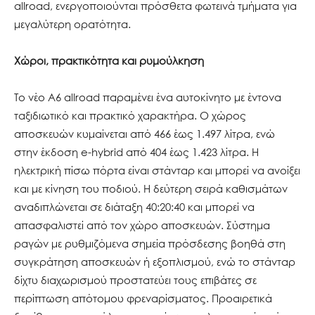
allroad, ενεργοποιούνται πρόσθετα φωτεινά τμήματα για
μεγαλύτερη ορατότητα.
Χώροι, πρακτικότητα και ρυμούλκηση
Το νέο A6 allroad παραμένει ένα αυτοκίνητο με έντονα
ταξιδιωτικό και πρακτικό χαρακτήρα. Ο χώρος
αποσκευών κυμαίνεται από 466 έως 1.497 λίτρα, ενώ
στην έκδοση e-hybrid από 404 έως 1.423 λίτρα. Η
ηλεκτρική πίσω πόρτα είναι στάνταρ και μπορεί να ανοίξει
και με κίνηση του ποδιού. Η δεύτερη σειρά καθισμάτων
αναδιπλώνεται σε διάταξη 40:20:40 και μπορεί να
απασφαλιστεί από τον χώρο αποσκευών. Σύστημα
ραγών με ρυθμιζόμενα σημεία πρόσδεσης βοηθά στη
συγκράτηση αποσκευών ή εξοπλισμού, ενώ το στάνταρ
δίχτυ διαχωρισμού προστατεύει τους επιβάτες σε
περίπτωση απότομου φρεναρίσματος. Προαιρετικά