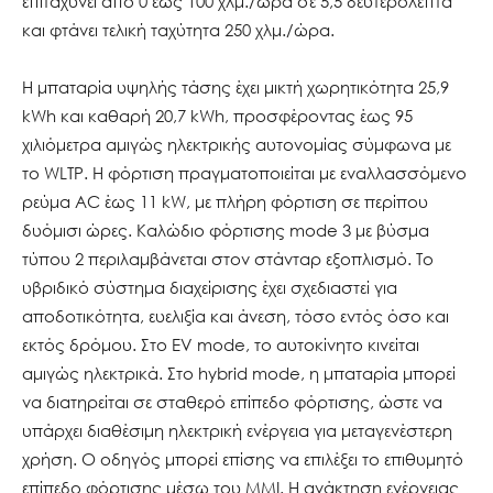
επιταχύνει από 0 έως 100 χλμ./ώρα σε 5,5 δευτερόλεπτα
και φτάνει τελική ταχύτητα 250 χλμ./ώρα.
Η μπαταρία υψηλής τάσης έχει μικτή χωρητικότητα 25,9
kWh και καθαρή 20,7 kWh, προσφέροντας έως 95
χιλιόμετρα αμιγώς ηλεκτρικής αυτονομίας σύμφωνα με
το WLTP. Η φόρτιση πραγματοποιείται με εναλλασσόμενο
ρεύμα AC έως 11 kW, με πλήρη φόρτιση σε περίπου
δυόμισι ώρες. Καλώδιο φόρτισης mode 3 με βύσμα
τύπου 2 περιλαμβάνεται στον στάνταρ εξοπλισμό. Το
υβριδικό σύστημα διαχείρισης έχει σχεδιαστεί για
αποδοτικότητα, ευελιξία και άνεση, τόσο εντός όσο και
εκτός δρόμου. Στο EV mode, το αυτοκίνητο κινείται
αμιγώς ηλεκτρικά. Στο hybrid mode, η μπαταρία μπορεί
να διατηρείται σε σταθερό επίπεδο φόρτισης, ώστε να
υπάρχει διαθέσιμη ηλεκτρική ενέργεια για μεταγενέστερη
χρήση. Ο οδηγός μπορεί επίσης να επιλέξει το επιθυμητό
επίπεδο φόρτισης μέσω του MMI. Η ανάκτηση ενέργειας