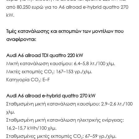
από 80.250 ευρώ για το A6 allroad e-hybrid quattro 270
kW.
Τιμές κατανάλωσης και εκπομπών των μοντέλων που
αναφέρονται:
Audi A6 allroad TDI quattro 220 kW
Μικτή κατανάλωση καυσίμου: 6,4–5,8 λτ./100 χλμ.
Μικτές εκπομπές CO₂: 167–153 γρ./χλμ.
Κατηγορία CO₂: E–F
Audi A6 allroad e-hybrid quattro 270 kW
Σταθμισμένη μικτή κατανάλωση καυσίμου: 2,9–2,6 λτ./100
χλμ.
Σταθμισμένη μικτή κατανάλωση ηλεκτρικής ενέργειας:
16,2–15,7 kWh/100 χλμ.
Σταθμισμένες μικτές εκπομπές CO₂: 67–59 γρ./χλμ.