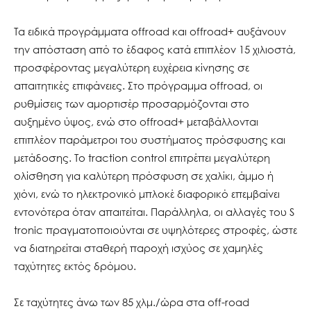
Τα ειδικά προγράμματα offroad και offroad+ αυξάνουν
την απόσταση από το έδαφος κατά επιπλέον 15 χιλιοστά,
προσφέροντας μεγαλύτερη ευχέρεια κίνησης σε
απαιτητικές επιφάνειες. Στο πρόγραμμα offroad, οι
ρυθμίσεις των αμορτισέρ προσαρμόζονται στο
αυξημένο ύψος, ενώ στο offroad+ μεταβάλλονται
επιπλέον παράμετροι του συστήματος πρόσφυσης και
μετάδοσης. Το traction control επιτρέπει μεγαλύτερη
ολίσθηση για καλύτερη πρόσφυση σε χαλίκι, άμμο ή
χιόνι, ενώ το ηλεκτρονικό μπλοκέ διαφορικό επεμβαίνει
εντονότερα όταν απαιτείται. Παράλληλα, οι αλλαγές του S
tronic πραγματοποιούνται σε υψηλότερες στροφές, ώστε
να διατηρείται σταθερή παροχή ισχύος σε χαμηλές
ταχύτητες εκτός δρόμου.
Σε ταχύτητες άνω των 85 χλμ./ώρα στα off-road