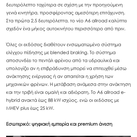
δευτερόλεπτο ταχύτερα σε σχέση με την προηγούμενη
γενιά κινητήρα, προσφέροντας αμεσότερη επιτάχυνση.
Στα πρώτα 2,5 δευτερόλεπτα, το νέο A6 allroad καλύπτει
σχεδόν ένα μήκος αυτοκινήτου περισσότερο από πριν.
Όλες οι εκδόσεις διαθέτουν ενσωματωμένο σύστημα
ελέγχου πέδησης με blended braking. Το σύστημα
αποσυνδέει το πεντάλ φρένου από τα υδραυλικά και
υπολογίζει αν η επιβράδυνση μπορεί να επιτευχθεί μέσω
ανάκτησης ενέργειας ή αν απαιτείται η χρήση των
μηχανικών φρένων. Η μετάβαση ανάμεσα στην ανάκτηση
και την τριβή είναι ομαλή και αδιόρατη. Το A6 allroad e-
hybrid ανακτά έως 88 kW ισχύος, ενώ οι εκδόσεις με
MHEV plus έως 25 kW.
Εσωτερικό: ψηφιακή εμπειρία και premium άνεση