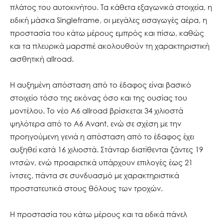
πλάτος του αυτοκινήτου. Τα κάθετα εξαγωνικά στοιχεία, η
ειδική μάσκα Singleframe, οι μεγάλες εισαγωγές αέρα, η
προστασία του κάτω μέρους εμπρός και πίσω, καθώς
και τα πλευρικά μαρσπιέ ακολουθούν τη χαρακτηριστική
αισθητική allroad.
Η αυξημένη απόσταση από το έδαφος είναι βασικό
στοιχείο τόσο της εικόνας όσο και της ουσίας του
μοντέλου. Το νέο A6 allroad βρίσκεται 34 χιλιοστά
ψηλότερα από το A6 Avant, ενώ σε σχέση με την
προηγούμενη γενιά η απόσταση από το έδαφος έχει
αυξηθεί κατά 16 χιλιοστά. Στάνταρ διατίθενται ζάντες 19
ιντσών, ενώ προαιρετικά υπάρχουν επιλογές έως 21
ίντσες, πάντα σε συνδυασμό με χαρακτηριστικά
προστατευτικά στους θόλους των τροχών.
Η προστασία του κάτω μέρους και τα ειδικά πάνελ