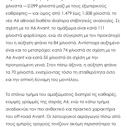
χιλιοστά —2.099 χιλιοστά μαζί με τους εξωτερικούς
καθρέφτες— και ύψος από 1.479 έως 1.508 χιλιοστά, το
νέο A6 allroad διαθέτει ιδιαίτερα επιβλητικές αναλογίες. Σε
σχέση με το A6 Avant, το αμάξωμα είναι κατά 111
χιλιοστά φαρδύτερο, ενώ σε σύγκριση με τον προκάτοχό
του η αύξηση φτάνει τα 84 χιλιοστά. Αντίστοιχα αυξημένο
είναι και το μετατρόχιο: κατά 74 χιλιοστά σε σχέση με το
A6 Avant και κατά 55 χιλιοστά σε σχέση με την
προηγούμενη γενιά. Στον πίσω άξονα, η αύξηση φτάνει
τα 70 χιλιοστά, ενισχύοντας τόσο τη σταθερότητα όσο
και την οπτική δύναμη του μοντέλου.
Το επάνω τμήμα του αμαξώματος διατηρεί τις καθαρές,
κομψές γραμμές της σειράς A6, ενώ το κάτω τμήμα
αναδεικνύει τον πιο ανθεκτικό και πρακτικό χαρακτήρα
του off-road Avant. Οι λειτουργικοί αεραγωγοί πίσω από
τους εμπρός τροχούς τονίζουν ακόμη περισσότερο το