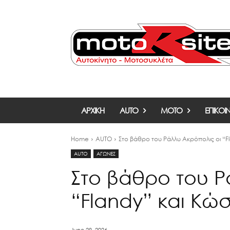
ΑΡΧΙΚΗ
AUTO
MOTO
ΕΠΙΚΟΙ
Home
AUTO
Στο βάθρο του Ράλλυ Ακρόπολις οι “F
AUTO
ΑΓΩΝΕΣ
Στο βάθρο του Ρ
“Flandy” και Κώ
June 29, 2026