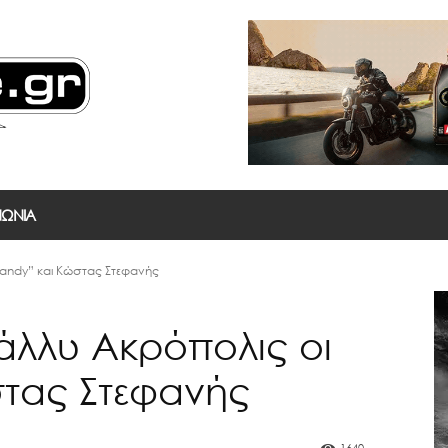
ΝΩΝΙΑ
landy” και Κώστας Στεφανής
άλλυ Ακρόπολις οι
στας Στεφανής
1640