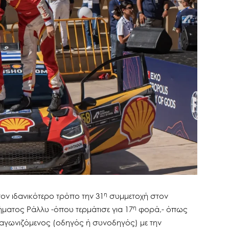
η
ον ιδανικότερο τρόπο την 31
συμμετοχή στον
η
ατος Ράλλυ -όπου τερμάτισε για 17
φορά,- όπως
ο αγωνιζόμενος (οδηγός ή συνοδηγός) με την