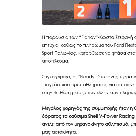
H παρουσία των “Flandy”-Κώστα Στεφανή 
επιτυχία, καθώς το πλήρωμα του Ford Fiesta
Sport Πολωνίας, κατόρθωσε να φτάσει στο
αποτέλεσμα.
Συγκεκριμένα, οι “Flandy”-Στεφανής τερμάτ
παγκόσμιου πρωταθλήματος για αυτοκίνητ
στην 4η θέση μεταξύ των ελληνικών πληρωμ
Μεγάλος χορηγός της συμμετοχής ήταν η 
δόρατος τα καύσιμα Shell
V-Power
Racing 
αντλεί από τον μηχανοκίνητο αθλητισμό, μ
μας αυτοκίνητα.