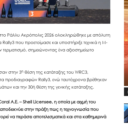
στο Ράλλυ Ακρόπολις 2026 ολοκληρώθηκε με απόλυτη
 Rally3 που προετοίμασε και υποστήριξε τεχνικά η M-
ν τερματισμό, σημειώνοντας ένα αξιοσημείωτο
η
ισαν στην 3
θέση της κατάταξης του WRC3,
α προδιαγραφών Rally3, ενώ ταυτόχρονα βρέθηκαν
άτων και την 30ή θέση της γενικής κατάταξης.
Coral
A.E. – Shell
Licensee, η οποία με αιχμή του
αποδεικνύει στην πράξη πως η τεχνογνωσία που
πορεί να περάσει αποτελεσματικά και στα καθημερινά