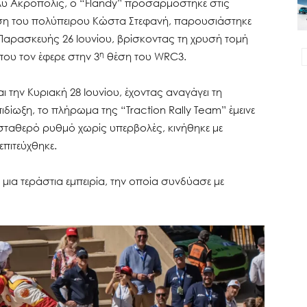
λλυ Ακρόπολις, ο “Flandy” προσαρμόστηκε στις
ση του πολύπειρου Κώστα Στεφανή, παρουσιάστηκε
 Παρασκευής 26 Ιουνίου, βρίσκοντας τη χρυσή τομή
η
που τον έφερε στην 3
θέση του WRC3.
αι την Κυριακή 28 Ιουνίου, έχοντας αναγάγει τη
ιδίωξη, το πλήρωμα της “Traction Rally Team” έμεινε
ταθερό ρυθμό χωρίς υπερβολές, κινήθηκε με
πιτεύχθηκε.
μια τεράστια εμπειρία, την οποία συνδύασε με