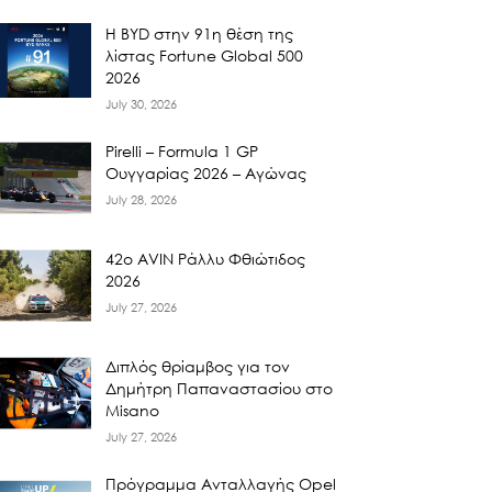
Η BYD στην 91η θέση της
λίστας Fortune Global 500
2026
July 30, 2026
Pirelli – Formula 1 GP
Ουγγαρίας 2026 – Αγώνας
July 28, 2026
42ο AVIN Ράλλυ Φθιώτιδος
2026
July 27, 2026
Διπλός θρίαμβος για τον
Δημήτρη Παπαναστασίου στο
Misano
July 27, 2026
Πρόγραμμα Ανταλλαγής Opel