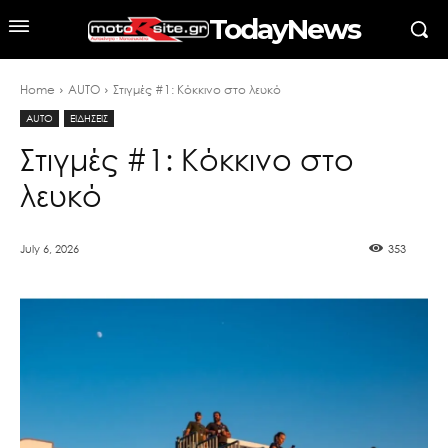
TodayNews
Home
AUTO
Στιγμές #1: Κόκκινο στο λευκό
AUTO
ΕΙΔΗΣΕΙΣ
Στιγμές #1: Κόκκινο στο
λευκό
July 6, 2026
353