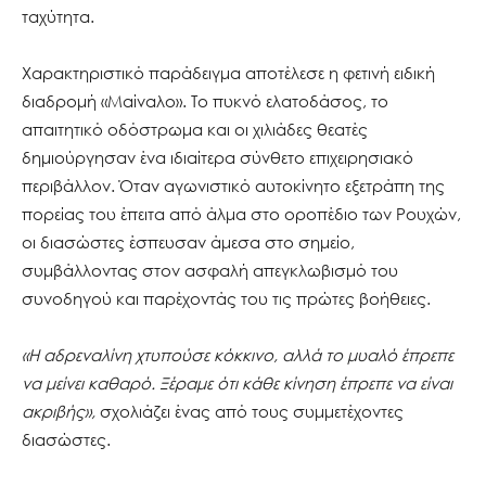
ταχύτητα.
Χαρακτηριστικό παράδειγμα αποτέλεσε η φετινή ειδική
διαδρομή «Μαίναλο». Το πυκνό ελατοδάσος, το
απαιτητικό οδόστρωμα και οι χιλιάδες θεατές
δημιούργησαν ένα ιδιαίτερα σύνθετο επιχειρησιακό
περιβάλλον. Όταν αγωνιστικό αυτοκίνητο εξετράπη της
πορείας του έπειτα από άλμα στο οροπέδιο των Ρουχών,
οι διασώστες έσπευσαν άμεσα στο σημείο,
συμβάλλοντας στον ασφαλή απεγκλωβισμό του
συνοδηγού και παρέχοντάς του τις πρώτες βοήθειες.
«Η αδρεναλίνη χτυπούσε κόκκινο, αλλά το μυαλό έπρεπε
να μείνει καθαρό. Ξέραμε ότι κάθε κίνηση έπρεπε να είναι
ακριβής»,
σχολιάζει ένας από τους συμμετέχοντες
διασώστες.