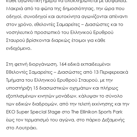
κάθε αγωνιστική ημέρα να ολοκληρώνεται με ασφάλεια.
Μακριά από τα φώτα της δημοσιότητας, την ώρα που
οδηγοί, συνοδηγοί και αυτοκίνητα αγωνίζονται απέναντι
στον χρόνο, εθελοντές Σαμαρείτες – Διασώστες και το
νοσηλευτικό προσωπικό του Ελληνικού Ερυθρού
Σταυρού βρίσκονται διαρκώς έτοιμοι για κάθε
ενδεχόμενο.
Στη φετινή διοργάνωση, 164 ειδικά εκπαιδευμένοι
Εθελοντές Σαμαρείτες – Διασώστες από 13 Περιφερειακά
Τμήματα του Ελληνικού Ερυθρού Σταυρού, με την
υποστήριξη 15 διασωστικών οχημάτων και πλήρως
εξοπλισμένων κινητών μονάδων, κάλυψαν το σύνολο
των ειδικών διαδρομών, από την τελετή εκκίνησης και την
EKO Super Special Stage στο The Ellinikon Sports Park
έως τον τερματισμό του αγώνα, στο πάρκο Δεξαμενής
στο Λουτράκι.