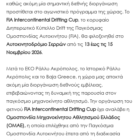
καθώς ακόμη μία σημαντική διεθνής διοργάνωση
προστίθεται στο αγωνιστικό πρόγραμμα της χώρας. Το
FIA Intercontinental Drifting Cup
, το κορυφαίο
Διηπειρωτικό Κύπελλο Drift της Παγκόσμιας
Ομοσπονδίας Αυτοκινήτου (FIA), θα φιλοξενηθεί στο
Αυτοκινητοδρόμιο Σερρών
από τις
13 έως τις 15
Νοεμβρίου 2026
.
Μετά το EKO Ράλλυ Ακρόπολος, το Ιστορικό Ράλλυ
Ακρόπολις και το Baja Greece, η χώρα μας αποκτά
ακόμη μία διοργάνωση διεθνούς εμβέλειας,
επιβεβαιώνοντας τη δυναμική της παρουσία στον
παγκόσμιο μηχανοκίνητο αθλητισμό. Την οργάνωση του
φετινού
FIA Intercontinental Drifting Cup
έχει αναλάβει η
Ομοσπονδία Μηχανοκίνητου Αθλητισμού Ελλάδος
(ΟΜΑΕ),
η οποία επιλέχθηκε από την Παγκόσμια
Ομοσπονδία Αυτοκινήτου έπειτα από τη διαδικασία