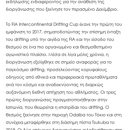
εκδήλωσης ενδιαφέροντος για την ανάθεση της
διοργάνωσης που ξεκίνησε τον περασμένο Δεκέμβριο.
Το FIA Intercontinental Drifting Cup έκανε την πρώτη του
εμφάνιση το 2017, σηματοδοτώντας την επίσημη ένταξη
του drifting υπό την αιγίδα της FIA και την είσοδο του
θεσμού σε ένα πιο οργανωμένο και θεσμοθετημένο
αγωνιστικό πλαίσιο. Μέσα σε λίγα μόλις χρόνια, η
διοργάνωση εξελίχθηκε σε σημείο αναφοράς για το
παγκόσμιο drifting, προσελκύοντας κορυφαίους
οδηγούς από εθνικά και περιφερειακά πρωταθλήματα
ανά τον κόσμο και αναδεικνύοντας τη διαρκώς
αυξανόμενη διεθνή απήχηση του αθλήματος. Οι τρεις
πρώτες διοργανώσεις πραγματοποιήθηκαν στην
Ιαπωνία, που θεωρείται η «πατρίδα» του drifting. Ο
θεσμός ξεκίνησε στην περιοχή Odaiba του Τόκιο και στη
συνέχεια μεταφέρθηκε στη διάσημη πίστα Tsukuba το
2019. Οι δύο επόμενες διοργανώσεις φιλοξενήθηκαν στη