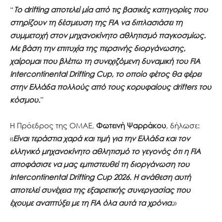
“
Το drifting αποτελεί μία από τις βασικές κατηγορίες που
στηρίζουν τη δέσμευση της FIA να διπλασιάσει τη
συμμετοχή στον μηχανοκίνητο αθλητισμό παγκοσμίως.
Με βάση την επιτυχία της περσινής διοργάνωσης,
χαίρομαι που βλέπω τη συνεχιζόμενη δυναμική του FIA
Intercontinental Drifting Cup, το οποίο φέτος θα φέρει
στην Ελλάδα πολλούς από τους κορυφαίους drifters του
κόσμου.
”
Η Πρόεδρος της ΟΜΑΕ,
Φωτεινή Ψαρράκου
, δήλωσε:
«
Είναι τεράστια χαρά και τιμή για την Ελλάδα και τον
ελληνικό μηχανοκίνητο αθλητισμό το γεγονός ότι η FIA
αποφάσισε να μας εμπιστευθεί τη διοργάνωση του
Intercontinental Drifting Cup 2026. Η ανάθεση αυτή
αποτελεί συνέχεια της εξαιρετικής συνεργασίας που
έχουμε αναπτύξει με τη FIA όλα αυτά τα χρόνια.
»