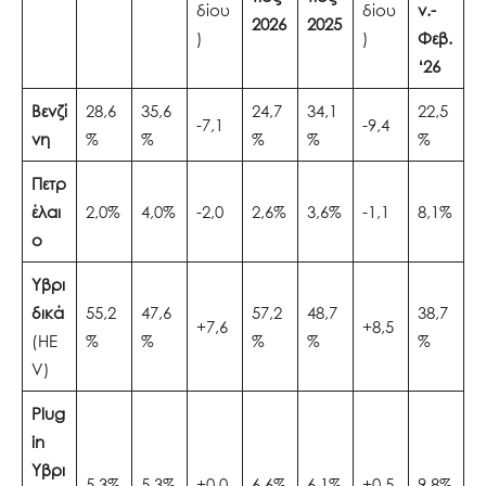
δίου
δίου
ν.-
2026
2025
)
)
Φεβ.
‘26
Βενζί
28,6
35,6
24,7
34,1
22,5
-7,1
-9,4
νη
%
%
%
%
%
Πετρ
έλαι
2,0%
4,0%
-2,0
2,6%
3,6%
-1,1
8,1%
ο
Υβρι
δικά
55,2
47,6
57,2
48,7
38,7
+7,6
+8,5
(HE
%
%
%
%
%
V)
Plug
in
Υβρι
5,3%
5,3%
+0,0
6,6%
6,1%
+0,5
9,8%