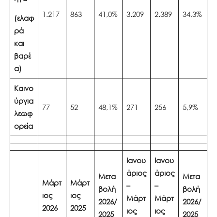
1.217
863
41,0%
3.209
2.389
34,3%
(ελαφ
ρά
και
βαρέ
α)
Καινο
ύργια
77
52
48,1%
271
256
5,9%
λεωφ
ορεία
Ιανου
Ιανου
άριος
άριος
Μετα
Μετα
Μάρτ
Μάρτ
–
–
βολή
βολή
ιος
ιος
Μάρτ
Μάρτ
2026/
2026/
2026
2025
ιος
ιος
2025
2025