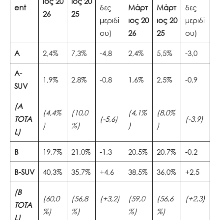
ιος
20
ιος
20
ent
δες
Μάρτ
Μάρτ
δες
26
25
μεριδί
ιος
20
ιος
20
μεριδί
ου)
26
25
ου)
A
2,4%
7,3%
-4,8
2,4%
5,5%
-3,0
A-
1,9%
2,8%
-0,8
1,6%
2,5%
-0,9
SUV
(A
(4,4%
(10,0
(4,1%
(8,0%
TOTA
(-5,6)
(-3,9)
)
%)
)
)
L)
B
19,7%
21,0%
-1,3
20,5%
20,7%
-0,2
B-SUV
40,3%
35,7%
+4,6
38,5%
36,0%
+2,5
(B
(60,0
(56,8
(+3,2)
(59,0
(56,6
(+2,3)
TOTA
%)
%)
%)
%)
L)