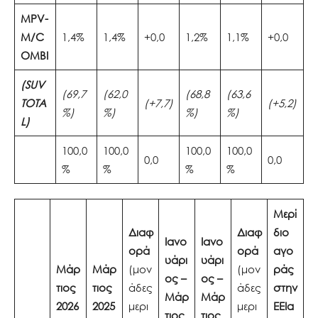
MPV-
M/C
1,4%
1,4%
+0,0
1,2%
1,1%
+0,0
OMBI
(SUV
(69,7
(62,0
(68,8
(63,6
TOTA
(+7,7)
(+5,2)
%)
%)
%)
%)
L)
100,0
100,0
100,0
100,0
0,0
0,0
%
%
%
%
Μερί
Διαφ
Διαφ
διο
Ιανο
Ιανο
ορά
ορά
αγο
υάρι
υάρι
Μάρ
Μάρ
(μον
(μον
ράς
ος
–
ος
–
τιος
τιος
άδες
άδες
στην
Μάρ
Μάρ
2026
2025
μερι
μερι
ΕΕ
Ια
τιος
τιος