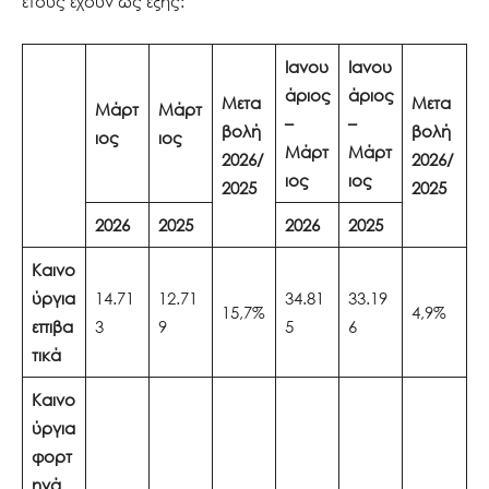
έτους έχουν ως εξής:
Ιανου
Ιανου
άριος
άριος
Μετα
Μετα
Μάρτ
Μάρτ
–
–
βολή
βολή
ιος
ιος
Μάρτ
Μάρτ
2026/
2026/
ιος
ιος
2025
2025
2026
2025
2026
2025
Καινο
ύργια
14.71
12.71
34.81
33.19
15,7%
4,9%
επιβα
3
9
5
6
τικά
Καινο
ύργια
φορτ
ηγά