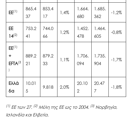
865.4
853.4
1.664.
1.685.
(1)
ΕΕ
1,4%
-1,2%
37
17
680
362
ΕΕ
753.2
744.0
1.452.
1.464.
1,2%
-0,8%
(2)
14
41
66
478
605
(1)
ΕΕ
+
889.2
879.2
1.706.
1.735.
1,1%
-1,7%
(3
EFTA
21
33
094
904
)
Ελλά
10.01
20.10
20.47
9.818
2,0%
-1,8%
δα
5
2
7
(1)
(2)
(3)
ΕΕ των 27.
Μέλη της ΕΕ ως το 2004.
Νορβηγία,
Ισλανδία και Ελβετία.