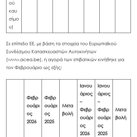
ού
καυ
σίμο
υ)
Σε επίπεδο ΕΕ, με βάση τα στοιχεία του Ευρωπαϊκού
Συνδέσμου Κατασκευαστών Αυτοκινήτων
(www.acea.be), η αγορά των επιβατικών κινήθηκε για
τον Φεβρουάριο ως εξής:
Ιανου
Ιανου
άριος
άριος
Φεβρ
Φεβρ
–
–
ουάρι
ουάρι
Μετα
Φεβρ
Φεβρ
Μετα
ος
ος
βολή
ουάρι
ουάρι
βολή
2026
2025
ος
ος
2026
2025