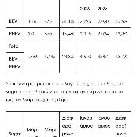
2026
2025
BEV
1016
775
31,1%
2.295
2.020
13,6%
PHEV
780
670
16,4%
2.315
2.034
13,8%
Total
1.796
1.445
24,3%
4.610
4.054
13,7%
BEV –
PHEV
Σύμφωνα με πρώτους υπολογισμούς, η πρόοδος στα
segments επιβατικών και στην κατανομή ανά καύσιμο,
ως τον Μάρτιο, έχει ως εξής:
Διαφ
Ιανου
Ιανου
Διαφ
ορά
(
άριος
άριος
ορά
(
Μάρτ
Μάρτ
Segm
μονά
–
–
μονά