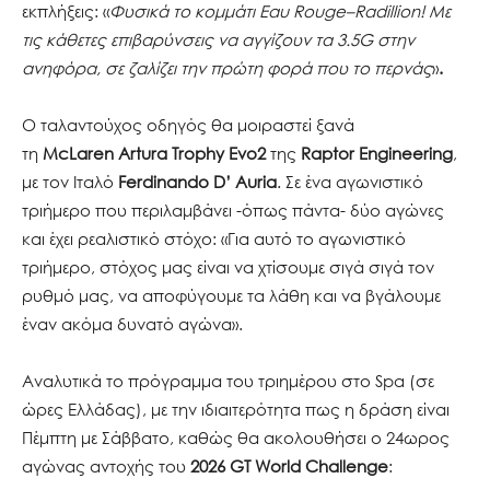
εκπλήξεις: «
Φυσικά το κομμάτι Eau Rouge–Radillion! Με
τις κάθετες επιβαρύνσεις να αγγίζουν τα 3.5G στην
ανηφόρα, σε ζαλίζει την πρώτη φορά που το περνάς
»
.
Ο ταλαντούχος οδηγός θα μοιραστεί ξανά
τη
McLaren
Artura Trophy Evo2
της
Raptor Engineering
,
με τον Ιταλό
Ferdinando D’ Auria
. Σε ένα αγωνιστικό
τριήμερο που περιλαμβάνει -όπως πάντα- δύο αγώνες
και έχει ρεαλιστικό στόχο: «Για αυτό το αγωνιστικό
τριήμερο, στόχος μας είναι να χτίσουμε σιγά σιγά τον
ρυθμό μας, να αποφύγουμε τα λάθη και να βγάλουμε
έναν ακόμα δυνατό αγώνα».
Αναλυτικά το πρόγραμμα του τριημέρου στο Spa (σε
ώρες Ελλάδας), με την ιδιαιτερότητα πως η δράση είναι
Πέμπτη με Σάββατο, καθώς θα ακολουθήσει ο 24ωρος
αγώνας αντοχής του
2026
GT World Challenge
: