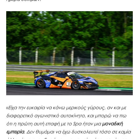
«
Είχα την ευκαιρία να κάνω μερικούς γύρους, αν και με
διαφορετικό αγωνιστικό αυτοκίνητο, και μπορώ να πω
ότι η πρώτη αυτή επαφή με το
Spa
ήταν μια
μοναδική
εμπειρία
. Δεν θυμάμαι να έχω δυσκολευτεί τόσο σε καμία