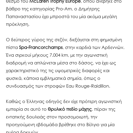
θεσμό του
McLaren Trophy Europe
, όπου ανέβηκε στο
βάθρο της κατηγορίας Pro-Am, o Δημήτρης
Παπαναστασίου έχει μπροστά του μία ακόμα μεγάλη
πρόκληση.
Ο δεύτερος γύρος της σεζόν, διεξάγεται στη φημισμένη
πίστα
Spa-Francorchamps
, στην καρδιά των Αρδεννών.
Ένα σιρκουί μήκους 7.004 km, με την αγωνιστική
διαδρομή να απλώνεται μέσα στο δάσος, να έχει ως
χαρακτηριστικό της τις υψομετρικές διαφορές και
φυσικά, κάποια εμβληματικά σημεία, όπως ο
συνδυασμός των στροφών Eau Rouge-Raidillon.
Καθώς ο Έλληνας οδηγός δεν είχε πρότερη αγωνιστική
εμπειρία σε αυτό το
θρυλικό πεδίο μάχης
, πέραν της
εντατικής δουλειάς στον προσομοιωτή, την
προηγούμενη εβδομάδα βρέθηκε στο Βέλγιο για μία
ημέρα δοκιμών.