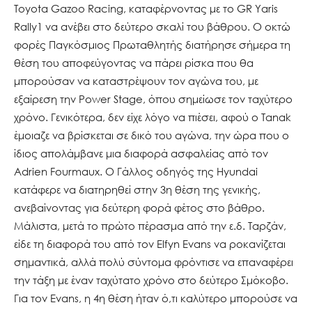
Toyota Gazoo Racing, καταφέρνοντας με το GR Yaris
Rally1 να ανέβει στο δεύτερο σκαλί του βάθρου. Ο οκτώ
φορές Παγκόσμιος Πρωταθλητής διατήρησε σήμερα τη
θέση του αποφεύγοντας να πάρει ρίσκα που θα
μπορούσαν να καταστρέψουν τον αγώνα του, με
εξαίρεση την Power Stage, όπου σημείωσε τον ταχύτερο
χρόνο. Γενικότερα, δεν είχε λόγο να πιέσει, αφού ο Tanak
έμοιαζε να βρίσκεται σε δικό του αγώνα, την ώρα που ο
ίδιος απολάμβανε μια διαφορά ασφαλείας από τον
Adrien Fourmaux. Ο Γάλλος οδηγός της Hyundai
κατάφερε να διατηρηθεί στην 3η θέση της γενικής,
ανεβαίνοντας για δεύτερη φορά φέτος στο βάθρο.
Μάλιστα, μετά το πρώτο πέρασμα από την ε.δ. Ταρζάν,
είδε τη διαφορά του από τον Elfyn Evans να ροκανίζεται
σημαντικά, αλλά πολύ σύντομα φρόντισε να επαναφέρει
την τάξη με έναν ταχύτατο χρόνο στο δεύτερο Σμόκοβο.
Για τον Evans, η 4η θέση ήταν ό,τι καλύτερο μπορούσε να