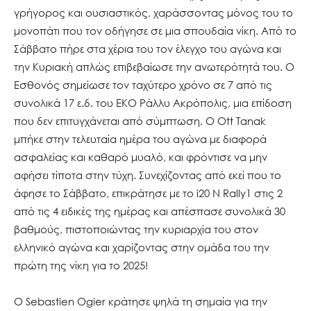
γρήγορος και ουσιαστικός, χαράσσοντας μόνος του το
μονοπάτι που τον οδήγησε σε μια σπουδαία νίκη. Από το
Σάββατο πήρε στα χέρια του τον έλεγχο του αγώνα και
την Κυριακή απλώς επιβεβαίωσε την ανωτερότητά του. Ο
Εσθονός σημείωσε τον ταχύτερο χρόνο σε 7 από τις
συνολικά 17 ε.δ. του ΕΚΟ Ράλλυ Ακρόπολις, μια επίδοση
που δεν επιτυγχάνεται από σύμπτωση. Ο Ott Tanak
μπήκε στην τελευταία ημέρα του αγώνα με διαφορά
ασφαλείας και καθαρό μυαλό, και φρόντισε να μην
αφήσει τίποτα στην τύχη. Συνεχίζοντας από εκεί που το
άφησε το Σάββατο, επικράτησε με το i20 N Rally1 στις 2
από τις 4 ειδικές της ημέρας και απέσπασε συνολικά 30
βαθμούς, πιστοποιώντας την κυριαρχία του στον
ελληνικό αγώνα και χαρίζοντας στην ομάδα του την
πρώτη της νίκη για το 2025!
Ο Sebastien Ogier κράτησε ψηλά τη σημαία για την