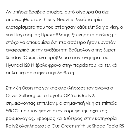
Αν υπήρχε βραβείο ατυχίας, αυτό σίγουρα θα είχε
απονεμηθεί στον Thierry Neuville. Μετά τα τρία
κλαταρίσματα που του στέρησαν κάθε ελπίδα για νίκη, ο
νυν Παγκόσμιος Πρωταθλητής ξεκίνησε το σκέλος με
στόχο να αποκομίσει ό,τι περισσότερο ήταν δυνατόν
αναφορικά με την ανεξάρτητη βαθμολογία της Super
Sunday. Όμως, ένα πρόβλημα στον κινητήρα του
Hyundai i20 Ν έβαλε φρένο στην πορεία του και τελικά
απλά περιορίστηκε στην 5η θέση.
Στην 6η θέση της γενικής ολοκλήρωσε τον αγώνα ο
Oliver Solberg με το Toyota GR Yaris Rally2,
σημειώνοντας επιπλέον μία σημαντική νίκη σε επίπεδο
WRC2, που τον φέρνει στην κορυφή της σχετικής
βαθμολογίας. Έβδομος και δεύτερος στην κατηγορία
Rally2 ολοκλήρωσε ο Gus Greensmith με Skoda Fabia RS