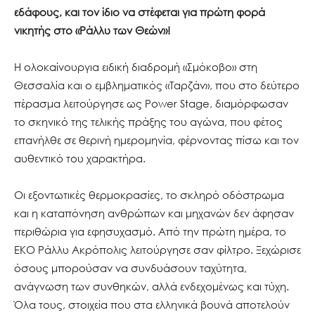
εδάφους, και τον ίδιο να στέφεται για πρώτη φορά
νικητής στο «Ράλλυ των Θεών»
!
Η ολοκαίνουργια ειδική διαδρομή «Σμόκοβο» στη
Θεσσαλία και ο εμβληματικός «Ταρζάν», που στο δεύτερο
πέρασμα λειτούργησε ως Power Stage, διαμόρφωσαν
το σκηνικό της τελικής πράξης του αγώνα, που φέτος
επανήλθε σε θερινή ημερομηνία, φέρνοντας πίσω και τον
αυθεντικό του χαρακτήρα.
Οι εξοντωτικές θερμοκρασίες, το σκληρό οδόστρωμα
και η καταπόνηση ανθρώπων και μηχανών δεν άφησαν
περιθώρια για εφησυχασμό. Από την πρώτη ημέρα, το
ΕΚΟ Ράλλυ Ακρόπολις λειτούργησε σαν φίλτρο. Ξεχώρισε
όσους μπορούσαν να συνδυάσουν ταχύτητα,
ανάγνωση των συνθηκών, αλλά ενδεχομένως και τύχη.
Όλα τους, στοιχεία που στα ελληνικά βουνά αποτελούν