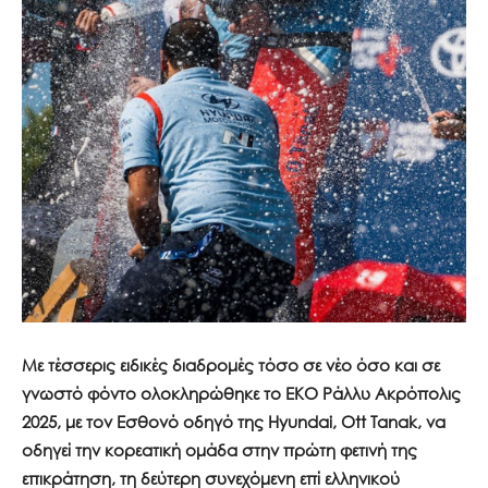
Με τέσσερις ειδικές διαδρομές τόσο σε νέο όσο και σε
γνωστό φόντο ολοκληρώθηκε το ΕΚΟ Ράλλυ Ακρόπολις
2025, με τον Εσθονό οδηγό της
Hyundai
,
Ott
Tanak
, να
οδηγεί
την κορεατική ομάδα στην
πρώτη φετινή της
επικράτηση,
τη δεύτερη
συνεχόμενη επί ελληνικού