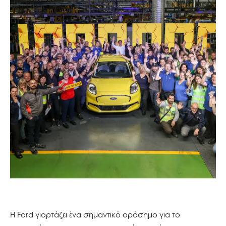
Η Ford γιορτάζει ένα σημαντικό ορόσημο για το