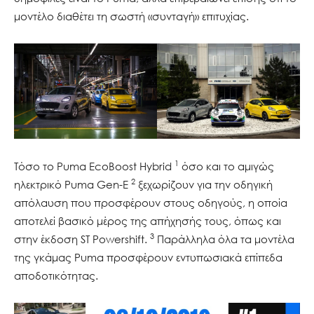
μοντέλο διαθέτει τη σωστή «συνταγή» επιτυχίας.
1
Τόσο το Puma EcoBoost Hybrid
όσο και το αμιγώς
2
ηλεκτρικό Puma Gen-E
ξεχωρίζουν για την οδηγική
απόλαυση που προσφέρουν στους οδηγούς, η οποία
αποτελεί βασικό μέρος της απήχησής τους, όπως και
3
στην έκδοση ST Powershift.
Παράλληλα όλα τα μοντέλα
της γκάμας Puma προσφέρουν εντυπωσιακά επίπεδα
αποδοτικότητας.