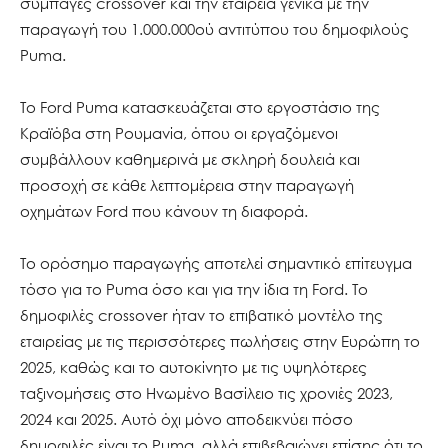
συμπαγές crossover και την εταιρεία γενικά με την
παραγωγή του 1.000.000ού αντιτύπου του δημοφιλούς
Puma.
Το Ford Puma κατασκευάζεται στο εργοστάσιο της
Κραϊόβα στη Ρουμανία, όπου οι εργαζόμενοι
συμβάλλουν καθημερινά με σκληρή δουλειά και
προσοχή σε κάθε λεπτομέρεια στην παραγωγή
οχημάτων Ford που κάνουν τη διαφορά.
Το ορόσημο παραγωγής αποτελεί σημαντικό επίτευγμα
τόσο για το Puma όσο και για την ίδια τη Ford. Το
δημοφιλές crossover ήταν το επιβατικό μοντέλο της
εταιρείας με τις περισσότερες πωλήσεις στην Ευρώπη το
2025, καθώς και το αυτοκίνητο με τις υψηλότερες
ταξινομήσεις στο Ηνωμένο Βασίλειο τις χρονιές 2023,
2024 και 2025. Αυτό όχι μόνο αποδεικνύει πόσο
δημοφιλές είναι το Puma, αλλά επιβεβαιώνει επίσης ότι το