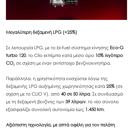
Μεγαλύτερη δεξαμενή LPG (+25%)
Σε λειτουργία LPG, με το bi-fuel σύστημα κίνησης
Eco-G
turbo 120
, το Clio εκπέμπει κατά μέσο όρο
10% λιγότερο
CO₂
σε σχέση με έναν αντίστοιχο βενζινοκινητήρα.
Παράλληλα, η χρηστικότητα ενισχύεται λόγω της
δεξαμενής LPG αυξημένης χωρητικότητας κατά
25%
(σε
σχέση με το CLIO V), από
40 σε 50 λίτρα
. Σε συνδυασμό
με τη δεξαμενή βενζίνης των
39 λίτρων
, το νέο σύνολο
εξασφαλίζει συνολική αυτονομία έως
1.450 km
.
Αξιόπιστη τεχνολογία, με απτά οφέλη για τον πελάτη