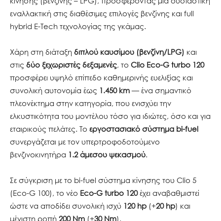
κίνησης (βενζίνης – LPG), προσφέροντας μια ουσιαστική
εναλλακτική στις διαθέσιμες επιλογές βενζίνης και full
hybrid E-Tech τεχνολογίας της γκάμας.
Χάρη στη διάταξη
διπλού καυσίμου (βενζίνη/LPG)
και
στις
δύο ξεχωριστές δεξαμενές
, το
Clio Eco-G turbo 120
προσφέρει υψηλό επίπεδο καθημερινής ευελιξίας και
συνολική αυτονομία έως
1.450 km
— ένα σημαντικό
πλεονέκτημα στην κατηγορία, που ενισχύει την
ελκυστικότητα του μοντέλου τόσο για ιδιώτες, όσο και για
εταιρικούς πελάτες. Το
εργοστασιακό σύστημα bi-fuel
συνεργάζεται με τον υπερτροφοδοτούμενο
βενζινοκινητήρα
1.2 άμεσου ψεκασμού
.
Σε σύγκριση με το bi-fuel σύστημα κίνησης του Clio 5
(Eco-G 100), το νέο
Eco-G turbo 120
έχει αναβαθμιστεί
ώστε να αποδίδει συνολική ισχύ
120 hp
(+
20 hp
) και
μέγιστη ροπή
200 Nm
(+
30 Nm
).