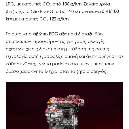
LPG, με εκπομπές CO₂ από
106 g/km
. Σε λειτουργία
βενζίνης, το Clio Eco-G turbo 120 καταναλώνει
5,4 l/100
km
με εκπομπές CO₂
122 g/km
.
Το αυτόματο κιβώτιο
EDC
αξιοποιεί διάταξη δύο
συμπλεκτών, προσφέροντας γρήγορες αλλαγές
σχέσεων, χωρίς διακοπή στη μετάδοση της ροπής. Η
τεχνολογία αυτή εξασφαλίζει ομαλή και άνετη οδήγηση σε
κάθε συνθήκη, ενώ τα paddles στο τιμόνι επιτρέπουν
άμεσο χειροκίνητο έλεγχο, όταν το ζητά ο οδηγός.