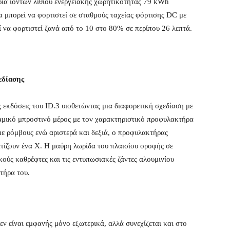
ρία ιόντων λιθίου ενεργειακής χωρητικότητας 79 kWh
α μπορεί να φορτιστεί σε σταθμούς ταχείας φόρτισης DC με
ί να φορτιστεί ξανά από το 10 στο 80% σε περίπου 26 λεπτά.
χεδίασης
ς εκδόσεις του ID.3 υιοθετώντας μια διαφορετική σχεδίαση με
μικό μπροστινό μέρος με τον χαρακτηριστικό προφυλακτήρα
 με ρόμβους ενώ αριστερά και δεξιά, ο προφυλακτήρας
ατίζουν ένα X. Η μαύρη λωρίδα του πλαισίου οροφής σε
ούς καθρέφτες και τις εντυπωσιακές ζάντες αλουμινίου
τήρα του.
ν είναι εμφανής μόνο εξωτερικά, αλλά συνεχίζεται και στο