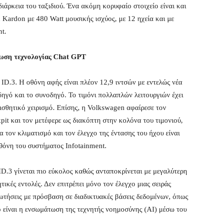
ιάρκεια του ταξιδιού. Ένα ακόμη κορυφαίο στοιχείο είναι και
ardon με 480 Watt μουσικής ισχύος, με 12 ηχεία και με
nt.
τωση τεχνολογίας Chat GPT
 ID.3. Η οθόνη αφής είναι πλέον 12,9 ιντσών με εντελώς νέα
δηγό και το συνοδηγό. Το τιμόνι πολλαπλών λειτουργιών έχει
αισθητικό χειρισμό. Επίσης, η Volkswagen αφαίρεσε τον
pit και τον μετέφερε ως διακόπτη στην κολόνα του τιμονιού,
 τον κλιματισμό και τον έλεγχο της έντασης του ήχου είναι
θόνη του συστήματος Infotainment.
ID.3 γίνεται πιο εύκολος καθώς ανταποκρίνεται με μεγαλύτερη
τικές εντολές. Δεν επιτρέπει μόνο τον έλεγχο μιας σειράς
ρωτήσεις με πρόσβαση σε διαδικτυακές βάσεις δεδομένων, όπως
 είναι η ενσωμάτωση της τεχνητής νοημοσύνης (AI) μέσω του