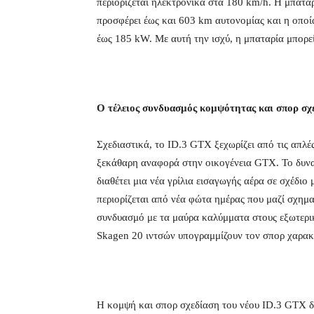
περιορίζεται ηλεκτρονικά στα 180 km/h. Η μπατα
προσφέρει έως και 603 km αυτονομίας και η οποί
έως 185 kW. Με αυτή την ισχύ, η μπαταρία μπορε
O τέλειος συνδυασμός κομψότητας και σπορ σ
Σχεδιαστικά, το ID.3 GTX ξεχωρίζει από τις απλέ
ξεκάθαρη αναφορά στην οικογένεια GTX. Το δυνα
διαθέτει μια νέα γρίλια εισαγωγής αέρα σε σχέδιο
περιορίζεται από νέα φώτα ημέρας που μαζί σχημ
συνδυασμό με τα μαύρα καλύμματα στους εξωτερικ
Skagen 20 ιντσών υπογραμμίζουν τον σπορ χαρακ
Η κομψή και σπορ σχεδίαση του νέου ID.3 GTX δε