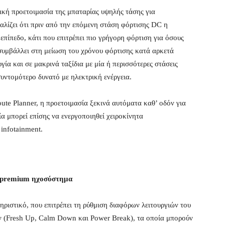
μική προετοιμασία της μπαταρίας υψηλής τάσης για
αλίζει ότι πριν από την επόμενη στάση φόρτισης DC η
επίπεδο, κάτι που επιτρέπει πιο γρήγορη φόρτιση για όσους
 συμβάλλει στη μείωση του χρόνου φόρτισης κατά αρκετά
γία και σε μακρινά ταξίδια με μία ή περισσότερες στάσεις
συντομότερο δυνατό με ηλεκτρική ενέργεια.
Route Planner, η προετοιμασία ξεκινά αυτόματα καθ’ οδόν για
ία μπορεί επίσης να ενεργοποιηθεί χειροκίνητα
 infotainment.
ο premium ηχοσύστημα
ηριστικό, που επιτρέπει τη ρύθμιση διαφόρων λειτουργιών του
 (Fresh Up, Calm Down και Power Break), τα οποία μπορούν