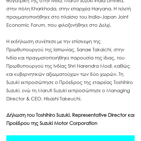
θυγατρική της στην Ινδία, Maruti Suzuki India Limited,
στην πόλη Kharkhoda, στην επαρχεία Haryana. Η τελετή
πραγματοποιήθηκε στο πλαίσιο του India–Japan Joint
Economic Forum, που φιλοξενήθηκε στο Δελχί.
Η εκδήλωση συνέπεσε με την επίσκεψη της
Πρωθυπουργού της Ιαπωνίας, Sanae Takaichi, στην
Ινδία και πραγματοποιήθηκε παρουσία της ίδιας, του
Πρωθυπουργού της Ινδίας Shri Narendra Modi, καθώς
και κυβερνητικών αξιωματούχων των δύο χωρών. Τη
Suzuki εκπροσώπησε ο Πρόεδρος της εταιρείας Toshihiro
Suzuki, ενώ τη Maruti Suzuki εκπροσώπησε ο Managing
Director & CEO, Hisashi Takeuchi.
Δήλωση του Toshihiro Suzuki, Representative Director και
Προέδρου της Suzuki Motor Corporation