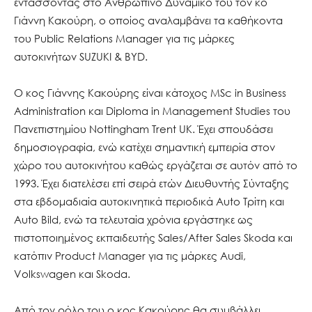
εντάσσοντας στο Ανθρώπινο Δυναμικό του τον κο
Γιάννη Κακούρη, ο οποίος αναλαμβάνει τα καθήκοντα
του Public Relations Manager για τις μάρκες
αυτοκινήτων SUZUKI & BYD.
Ο κος Γιάννης Κακούρης είναι κάτοχος MSc in Business
Administration και Diploma in Management Studies του
Πανεπιστημίου Nottingham Trent UK. Έχει σπουδάσει
δημοσιογραφία, ενώ κατέχει σημαντική εμπειρία στον
χώρο του αυτοκινήτου καθώς εργάζεται σε αυτόν από το
1993. Έχει διατελέσει επί σειρά ετών Διευθυντής Σύνταξης
στα εβδομαδιαία αυτοκινητικά περιοδικά Auto Τρίτη και
Auto Bild, ενώ τα τελευταία χρόνια εργάστηκε ως
πιστοποιημένος εκπαιδευτής Sales/After Sales Skoda και
κατόπιν Product Manager για τις μάρκες Audi,
Volkswagen και Skoda.
Από τον ρόλο του ο κος Κακούρης θα συμβάλλει