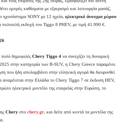
αι τους επιβάτες της 2ης σειράς, εξασφαλίζει πιο άνετη
θέτει εμπρός καθίσματα με εξαερισμό και λειτουργία μασάζ,
m ηχοσύστημα SONY με 12 ηχεία,
ηλεκτρικό άνοιγμα χώρου
ι πολυτελή εκδοχή του Tiggo 8 PHEV, με τιμή 41.990 €.
26
ο πολύ δημοφιλές
Chery Tiggo 4
να συνεχίζει τη δυναμική
 2025 στην κατηγορία των B-SUV, η Chery Greece παραμένει
ση που ήδη απολαμβάνει στην ελληνική αγορά θα διευρυνθεί
α αναμένεται στην Ελλάδα το Chery Tiggo 7 σε έκδοση HEV,
πρώτο ηλεκτρικό μοντέλο της εταιρείας στην Ευρώπη, το
της
Chery
στο
chery.gr
, και δείτε από κοντά τα μοντέλα της
α.