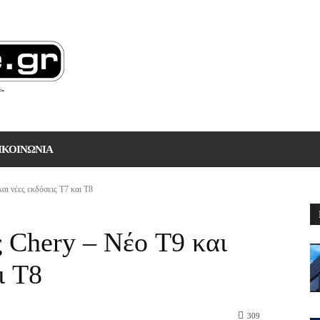
ΙΚΟΙΝΩΝΙΑ
αι νέες εκδόσεις T7 και T8
 Chery – Νέο T9 και
ι T8
309