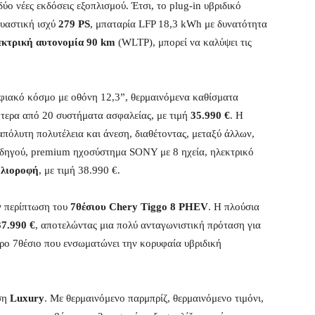
ο νέες εκδόσεις εξοπλισμού. Έτσι, το plug-in υβριδικό
δυαστική ισχύ
279 PS
, μπαταρία LFP 18,3 kWh με δυνατότητα
εκτρική αυτονομία 90 km
(WLTP), μπορεί να καλύψει τις
φιακό κόσμο με οθόνη 12,3”, θερμαινόμενα καθίσματα
ότερα από 20 συστήματα ασφαλείας, με τιμή
35.990 €
. Η
απόλυτη πολυτέλεια και άνεση, διαθέτοντας, μεταξύ άλλων,
οδηγού, premium ηχοσύστημα SONY με 8 ηχεία, ηλεκτρικό
ηλιοροφή
, με τιμή 38.990 €.
ν περίπτωση του
7θέσιου
Chery Tiggo 8 PHEV
. Η πλούσια
37.990 €
, αποτελώντας μια πολύ ανταγωνιστική πρόταση για
ωρο 7θέσιο που ενσωματώνει την κορυφαία υβριδική
οση
Luxury
. Με θερμαινόμενο παρμπρίζ, θερμαινόμενο τιμόνι,