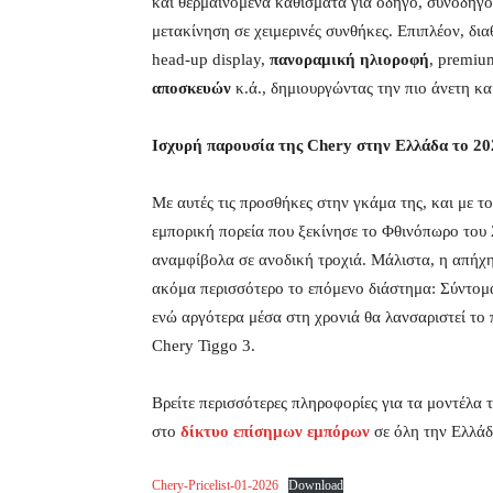
και θερμαινόμενα καθίσματα για οδηγό, συνοδηγό κ
μετακίνηση σε χειμερινές συνθήκες. Επιπλέον, δια
head-up display,
πανοραμική ηλιοροφή
, premiu
αποσκευών
κ.ά., δημιουργώντας την πιο άνετη κα
Ισχυρή παρουσία της Chery στην Ελλάδα το 20
Με αυτές τις προσθήκες στην γκάμα της, και με τ
εμπορική πορεία που ξεκίνησε το Φθινόπωρο του
αναμφίβολα σε ανοδική τροχιά. Μάλιστα, η απήχη
ακόμα περισσότερο το επόμενο διάστημα: Σύντομ
ενώ αργότερα μέσα στη χρονιά θα λανσαριστεί το 
Chery Tiggo 3.
Βρείτε περισσότερες πληροφορίες για τα μοντέλα 
στο
δίκτυο επίσημων εμπόρων
σε όλη την Ελλάδ
Chery-Pricelist-01-2026
Download