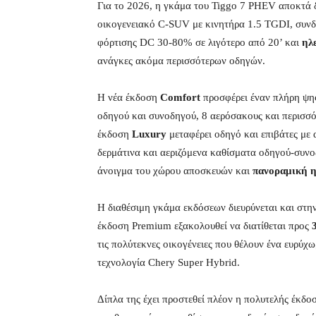
Για το 2026, η γκάμα του Tiggo 7 PHEV αποκτά δύ
οικογενειακό C-SUV με κινητήρα 1.5 TGDI, συν
φόρτισης DC 30-80% σε λιγότερο από 20’ και
ηλ
ανάγκες ακόμα περισσότερων οδηγών.
Η νέα έκδοση
Comfort
προσφέρει έναν πλήρη ψη
οδηγού και συνοδηγού, 8 αερόσακους και περισσ
έκδοση
Luxury
μεταφέρει οδηγό και επιβάτες με 
δερμάτινα και αεριζόμενα καθίσματα οδηγού-συν
άνοιγμα του χώρου αποσκευών και
πανοραμική 
Η διαθέσιμη γκάμα εκδόσεων διευρύνεται και στη
έκδοση Premium εξακολουθεί να διατίθεται προς
τις πολύτεκνες οικογένειες που θέλουν ένα ευρύχ
τεχνολογία Chery Super Hybrid.
Δίπλα της έχει προστεθεί πλέον η πολυτελής έκδ