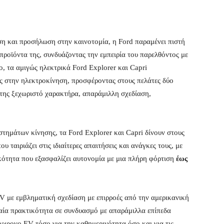
η και προσήλωση στην καινοτομία, η Ford παραμένει πιστή
 προϊόντα της, συνδυάζοντας την εμπειρία του παρελθόντος με
ιο, τα αμιγώς ηλεκτρικά Ford Explorer και Capri
 στην ηλεκτροκίνηση, προσφέροντας στους πελάτες δύο
ό της ξεχωριστό χαρακτήρα, απαράμιλλη σχεδίαση,
τημάτων κίνησης, τα Ford Explorer και Capri δίνουν στους
 ταιριάζει στις ιδιαίτερες απαιτήσεις και ανάγκες τους, με
ότητα που εξασφαλίζει αυτονομία με μια πλήρη φόρτιση
έως
V με εμβληματική σχεδίαση με επιρροές από την αμερικανική
αία πρακτικότητα σε συνδυασμό με απαράμιλλα επίπεδα
γχρονο EV τόσο για την καθημερινότητα όσο και για τις