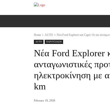
ΑΡΧΙΚΗ
AUTO
MOTO
Ε
Home
AUTO
Νέα Ford Explorer και Capri: Οι πιο ανταγων
AUTO
ΠΑΡΟΥΣΙΑΣΗ
Νέα Ford Explorer κ
ανταγωνιστικές προ
ηλεκτροκίνηση με α
km
February 10, 2026