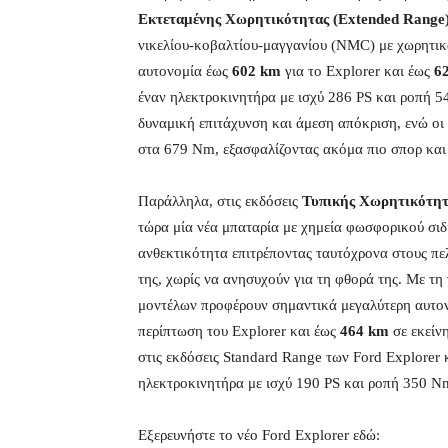
Εκτεταμένης Χωρητικότητας (Extended Range
νικελίου-κοβαλτίου-μαγγανίου (NMC) με χωρητικ
αυτονομία έως
602
km
για το Explorer και έως
6
έναν ηλεκτροκινητήρα με ισχύ 286 PS
και ροπή 
δυναμική επιτάχυνση και άμεση απόκριση, ενώ οι
στα 679 Nm, εξασφαλίζοντας ακόμα πιο σπορ και 
Παράλληλα, στις εκδόσεις
Τυπικής Χωρητικότητ
τώρα μία νέα μπαταρία με χημεία φωσφορικού σιδ
ανθεκτικότητα επιτρέποντας ταυτόχρονα στους πε
της, χωρίς να ανησυχούν για τη φθορά της. Με τη
μοντέλων προφέρουν σημαντικά μεγαλύτερη
αυτο
περίπτωση του Explorer και έως
464 km
σε εκείν
στις εκδόσεις Standard Range των Ford Explorer 
ηλεκτροκινητήρα με ισχύ 190 PS και ροπή
350 Nm
Εξερευνήστε το νέο Ford Explorer εδώ: