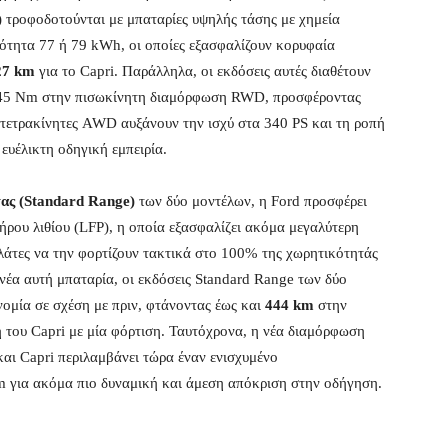
)
τροφοδοτούνται με μπαταρίες υψηλής τάσης με χημεία
ότητα 77 ή 79 kWh, οι οποίες εξασφαλίζουν κορυφαία
27
km
για το Capri. Παράλληλα, οι εκδόσεις αυτές διαθέτουν
545 Nm στην πισωκίνητη διαμόρφωση RWD, προσφέροντας
 τετρακίνητες AWD αυξάνουν την ισχύ στα 340 PS και τη ροπή
ευέλικτη οδηγική εμπειρία.
ας (Standard Range)
των δύο μοντέλων, η Ford προσφέρει
ήρου λιθίου (LFP), η οποία εξασφαλίζει ακόμα μεγαλύτερη
λάτες να την φορτίζουν τακτικά στο 100% της χωρητικότητάς
 νέα αυτή μπαταρία, οι εκδόσεις Standard Range των δύο
νομία σε σχέση με πριν, φτάνοντας έως και
444 km
στην
η του Capri με μία φόρτιση. Ταυτόχρονα, η νέα διαμόρφωση
και Capri περιλαμβάνει τώρα έναν ενισχυμένο
 για ακόμα πιο δυναμική και άμεση απόκριση στην οδήγηση.