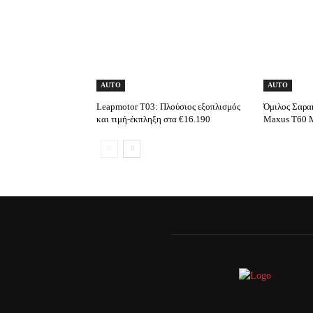
AUTO
AUTO
Leapmotor T03: Πλούσιος εξοπλισμός
Όμιλος Σαρα
και τιμή-έκπληξη στα €16.190
Maxus T60 