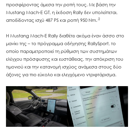
προσφέροντας άμεσα την ροπή τους. Με βάση την
Mustang Mach-E GT, η έκδοση Rally δεν υπολείπεται,
.2
αποδίδοντας ισχύ 487 PS και ροπή 950 Nm.
Η Mustang Mach-E Rally διαθέτει ακόμα έναν άσσο στο
μανίκι της – το πρόγραμμα οδήγησης RallySport, το
οποίο παραμετροποιεί τη ρύθμιση των συστημάτων
ελέγχου πρόσφυσης και ευστάθειας, την απόκριση του
τιμονιού και την κατανομή ισχύος ανάμεσα στους δύο
άξονες για πιο εύκολο και ελεγχόμενο ντριφτάρισμα.