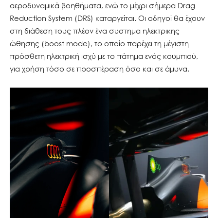
αεροδυναμικά βοηθήματα, ενώ το μέχρι σήμερα Drag
Reduction System (DRS) καταργείται. Οι οδηγοί θα έχουν
στη διάθεση τους πλέον ένα συστημα ηλεκτρικης
ώθησης (boost mode), το οποίο παρέχει τη μέγιστη
πρόσθετη ηλεκτρική ισχύ με το πάτημα ενός κουμπιού,
για χρήση τόσο σε προσπέραση όσο και σε άμυνα.