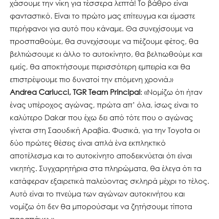
χάσουμε την νίκη για τέσσερα λεπτά! Το βάθρο είναι
φανταστικό. Είναι το πρώτο μας επίτευγμα και είμαστε
περήφανοι για αυτό που κάναμε. Θα συνεχίσουμε να
προσπαθούμε, θα συνεχίσουμε να πιέζουμε φέτος, θα
βελτιώσουμε κι άλλο το αυτοκίνητο, θα βελτιωθούμε και
εμείς, θα αποκτήσουμε περισσότερη εμπειρία και θα
επιστρέψουμε πιο δυνατοί την επόμενη χρονιά.»
Andrea Carlucci, TGR Team Principal
: «Νομίζω ότι ήταν
ένας υπέροχος αγώνας, πρώτα απ’ όλα, ίσως είναι το
καλύτερο Dakar που έχω δει από τότε που ο αγώνας
γίνεται στη Σαουδική Αραβία. Φυσικά, για την Toyota οι
δύο πρώτες θέσεις είναι απλά ένα εκπληκτικό
αποτέλεσμα και το αυτοκίνητο αποδεικνύεται ότι είναι
νικητής. Συγχαρητήρια στα πληρώματα, θα έλεγα ότι τα
κατάφεραν εξαιρετικά παλεύοντας σκληρά μέχρι το τέλος.
Αυτό είναι το πνεύμα των αγώνων αυτοκινήτου και
νομίζω ότι δεν θα μπορούσαμε να ζητήσουμε τίποτα
παραπάνω.»