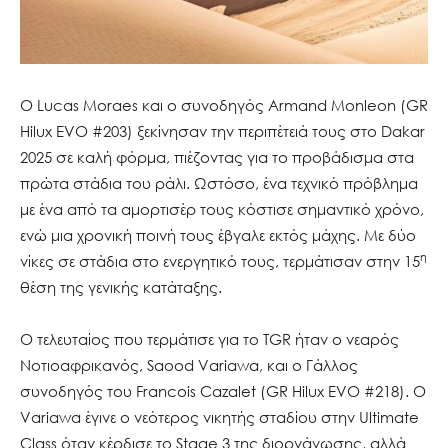
Ο Lucas Moraes και ο συνοδηγός Armand Monleon (GR
Hilux EVO #203) ξεκίνησαν την περιπέτειά τους στο Dakar
2025 σε καλή φόρμα, πιέζοντας για το προβάδισμα στα
πρώτα στάδια του ράλι. Ωστόσο, ένα τεχνικό πρόβλημα
με ένα από τα αμορτισέρ τους κόστισε σημαντικό χρόνο,
ενώ μια χρονική ποινή τους έβγαλε εκτός μάχης. Με δύο
η
νίκες σε στάδια στο ενεργητικό τους, τερμάτισαν στην 15
θέση της γενικής κατάταξης.
Ο τελευταίος που τερμάτισε για το TGR ήταν ο νεαρός
Νοτιοαφρικανός, Saood Variawa, και ο Γάλλος
συνοδηγός του Francois Cazalet (GR Hilux EVO #218). Ο
Variawa έγινε ο νεότερος νικητής σταδίου στην Ultimate
Class όταν κέρδισε το Stage 3 της διοργάνωσης, αλλά