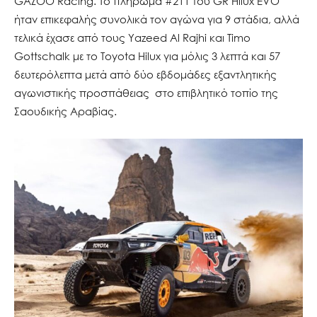
GAZOO Racing. Το πλήρωμα #211 του GR Hilux EVO
ήταν επικεφαλής συνολικά τον αγώνα για 9 στάδια, αλλά
τελικά έχασε από τους Yazeed Al Rajhi και Timo
Gottschalk με το Toyota Hilux για μόλις 3 λεπτά και 57
δευτερόλεπτα μετά από δύο εβδομάδες εξαντλητικής
αγωνιστικής προσπάθειας στο επιβλητικό τοπίο της
Σαουδικής Αραβίας.