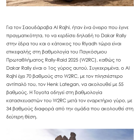
Για τον Σαουδάραβα Al Rajhi, ήταν ένα όνειρο που έγινε
πραγματικότητα, το να κερδίσει δηλαδή το Dakar Rally
στην έδρα του και ο κάτοικος του Riyadh τώρα είναι
επικεφαλής στη βαθμολογία του Παγκόσμιου
Πρωταθλήματος Rally-Raid 2025 (W2RC), καθώς το
Dakar Rally είναι ο 1ος γύρος αυτού. Συγκεκριμένα, ο Al
Rajhi έχει 70 βαθμούς στο W2RC, με τον πλησιέστερο
αντίπαλό του, τον Henk Lategan, να ακολουθεί με 55
βαθμούς. Η Toyota οδηγεί στη βαθμολογία
κατασκευαστών του W2RC μετά τον εναρκτήριο γύρο, με
34 βαθμούς διαφορά από την ομάδα που ακολουθεί στη
δεύτερη θέση.