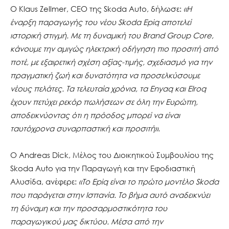
Ο Klaus Zellmer, CEO της Skoda Auto, δήλωσε:
«Η
έναρξη παραγωγής του νέου Skoda Epiq αποτελεί
ιστορική στιγμή. Με τη δυναμική του Brand Group Core,
κάνουμε την αμιγώς ηλεκτρική οδήγηση πιο προσιτή από
ποτέ, με εξαιρετική σχέση αξίας-τιμής, σχεδιασμό για την
πραγματική ζωή και δυνατότητα να προσελκύσουμε
νέους πελάτες. Τα τελευταία χρόνια, τα Enyaq και Elroq
έχουν πετύχει ρεκόρ πωλήσεων σε όλη την Ευρώπη,
αποδεικνύοντας ότι η πρόοδος μπορεί να είναι
ταυτόχρονα συναρπαστική και προσιτή»
.
Ο Andreas Dick, Μέλος του Διοικητικού Συμβουλίου της
Skoda Auto για την Παραγωγή και την Εφοδιαστική
Αλυσίδα, ανέφερε:
«Το Epiq είναι το πρώτο μοντέλο Skoda
που παράγεται στην Ισπανία. Το βήμα αυτό αναδεικνύει
τη δύναμη και την προσαρμοστικότητα του
παραγωγικού μας δικτύου. Μέσα από την