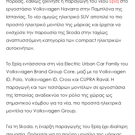
πορείας, καθώς ξεκίνησε η παραγωγή του νέου
Epiq
στο
εργοστάσιο Volkswagen Navarra στην Παμπλόνα της
Ισπανίας. Το νέο αμιγώς ηλεκτρικό SUV αποτελεί το πιο
προσιτό ηλεκτρικό μοντέλο της μάρκας και έρχεται να
ενισχύσει την παρουσία της Skoda στην ταχέως
αναπτυσσόμενη κατηγορία των compact ηλεκτρικών
αυτοκινήτων.
Το Epiq εντάσσεται στη νέα Electric Urban Car Family του
Volkswagen Brand Group Core, μαζί με τα Volkswagen
ID. Polo, Volkswagen ID. Cross και CUPRA Raval. Η
παραγωγή και των τεσσάρων μοντέλων σε εργοστάσια
της Ισπανίας αναδεικνύει τον ρόλο της χώρας ως
σημαντικού κόμβου για τα νέα, πιο προσιτά ηλεκτρικά
μοντέλα του Volkswagen Group.
Για τη Skoda, η έναρξη παραγωγής του Epiq έχει ιδιαίτερη
σημασία. Πρόκειται για το πρώτο μοντέλο της μάρκας