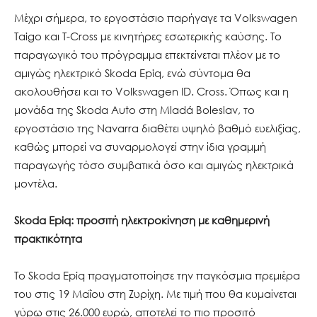
Μέχρι σήμερα, το εργοστάσιο παρήγαγε τα Volkswagen
Taigo και T-Cross με κινητήρες εσωτερικής καύσης. Το
παραγωγικό του πρόγραμμα επεκτείνεται πλέον με το
αμιγώς ηλεκτρικό Skoda Epiq, ενώ σύντομα θα
ακολουθήσει και το Volkswagen ID. Cross. Όπως και η
μονάδα της Skoda Auto στη Mladá Boleslav, το
εργοστάσιο της Navarra διαθέτει υψηλό βαθμό ευελιξίας,
καθώς μπορεί να συναρμολογεί στην ίδια γραμμή
παραγωγής τόσο συμβατικά όσο και αμιγώς ηλεκτρικά
μοντέλα.
Skoda Epiq: προσιτή ηλεκτροκίνηση με καθημερινή
πρακτικότητα
Το Skoda Epiq πραγματοποίησε την παγκόσμια πρεμιέρα
του στις 19 Μαΐου στη Ζυρίχη. Με τιμή που θα κυμαίνεται
γύρω στις 26.000 ευρώ, αποτελεί το πιο προσιτό