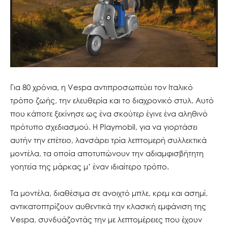
Για 80 χρόνια, η Vespa αντιπροσωπεύει τον Ιταλικό
τρόπο ζωής, την ελευθερία και το διαχρονικό στυλ. Αυτό
που κάποτε ξεκίνησε ως ένα σκούτερ έγινε ένα αληθινό
πρότυπο σχεδιασμού. Η Playmobil, για να γιορτάσει
αυτήν την επέτειο, λανσάρει τρία λεπτομερή συλλεκτικά
μοντέλα, τα οποία αποτυπώνουν την αδιαμφισβήτητη
γοητεία της μάρκας μ’ έναν ιδιαίτερο τρόπο.
Τα μοντέλα, διαθέσιμα σε ανοιχτό μπλε, κρεμ και ασημί,
αντικατοπτρίζουν αυθεντικά την κλασική εμφάνιση της
Vespa, συνδυάζοντάς την με λεπτομέρειες που έχουν