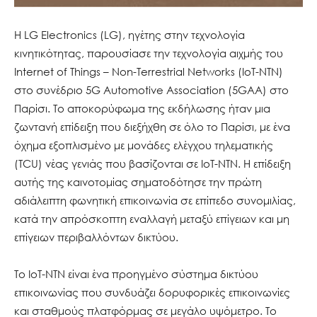
Η LG Electronics (LG), ηγέτης στην τεχνολογία
κινητικότητας, παρουσίασε την τεχνολογία αιχμής του
Internet of Things – Non-Terrestrial Networks (IoT-NTN)
στο συνέδριο 5G Automotive Association (5GAA) στο
Παρίσι. To αποκορύφωμα της εκδήλωσης ήταν μια
ζωντανή επίδειξη που διεξήχθη σε όλο το Παρίσι, με ένα
όχημα εξοπλισμένο με μονάδες ελέγχου τηλεματικής
(TCU) νέας γενιάς που βασίζονται σε IoT-NTN. Η επίδειξη
αυτής της καινοτομίας σηματοδότησε την πρώτη
αδιάλειπτη φωνητική επικοινωνία σε επίπεδο συνομιλίας,
κατά την απρόσκοπτη εναλλαγή μεταξύ επίγειων και μη
επίγειων περιβαλλόντων δικτύου.
Το IoT-NTN είναι ένα προηγμένο σύστημα δικτύου
επικοινωνίας που συνδυάζει δορυφορικές επικοινωνίες
και σταθμούς πλατφόρμας σε μεγάλο υψόμετρο. Το