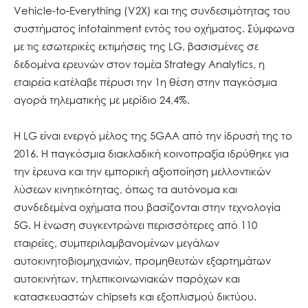
Vehicle-to-Everything (V2X) και της συνδεσιμότητας του
συστήματος infotainment εντός του οχήματος. Σύμφωνα
με τις εσωτερικές εκτιμήσεις της LG, βασισμένες σε
δεδομένα ερευνών στον τομέα Strategy Analytics, η
εταιρεία κατέλαβε πέρυσι την 1η θέση στην παγκόσμια
αγορά τηλεματικής με μερίδιο 24,4%.
Η LG είναι ενεργό μέλος της 5GAA από την ίδρυσή της το
2016. Η παγκόσμια διακλαδική κοινοπραξία ιδρύθηκε για
την έρευνα και την εμπορική αξιοποίηση μελλοντικών
λύσεων κινητικότητας, όπως τα αυτόνομα και
συνδεδεμένα οχήματα που βασίζονται στην τεχνολογία
5G. Η ένωση συγκεντρώνει περισσότερες από 110
εταιρείες, συμπεριλαμβανομένων μεγάλων
αυτοκινητοβιομηχανιών, προμηθευτών εξαρτημάτων
αυτοκινήτων, τηλεπικοινωνιακών παρόχων και
κατασκευαστών chipsets και εξοπλισμού δικτύου.