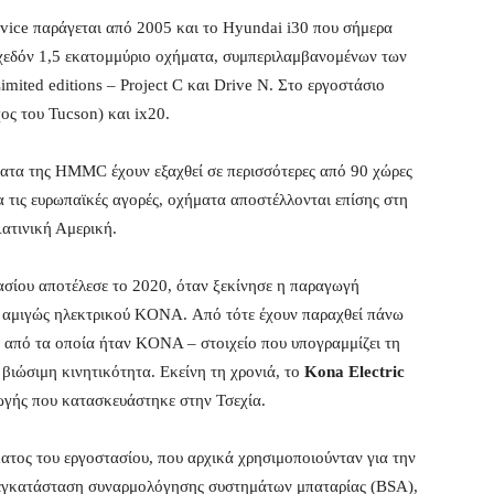
ice παράγεται από 2005 και το Hyundai i30 που σήμερα
 σχεδόν 1,5 εκατομμύριο οχήματα, συμπεριλαμβανομένων των
ited editions – Project C και Drive N. Στο εργοστάσιο
ος του Tucson) και ix20.
ματα της HMMC έχουν εξαχθεί σε περισσότερες από 90 χώρες
α τις ευρωπαϊκές αγορές, οχήματα αποστέλλονται επίσης στη
ατινική Αμερική.
ασίου αποτέλεσε το 2020, όταν ξεκίνησε η παραγωγή
 αμιγώς ηλεκτρικού KONA. Από τότε έχουν παραχθεί πάνω
 από τα οποία ήταν KONA – στοιχείο που υπογραμμίζει τη
βιώσιμη κινητικότητα. Εκείνη τη χρονιά, το
Kona Electric
γής που κατασκευάστηκε στην Τσεχία.
τος του εργοστασίου, που αρχικά χρησιμοποιούνταν για την
 εγκατάσταση συναρμολόγησης συστημάτων μπαταρίας (BSA),