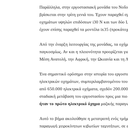
Παράλληλα, στην εργοστασιακή μονάδα του Nošov
βρίσκεται στην τρίτη γενιά του. Έχουν παραχθεί
οχημάτων υψηλών επιδόσεων i30 N και των δύο Lim
έχουν επίσης παραχθεί τα μοντέλα ix35 (προκάτοχ
Από την έναρξη λειτουργίας της μονάδας, τα οχή
παγκοσμίως. Αν και η πλειονότητα προορίζεται γι
Μέση Ανατολή, την Αφρική, την Ωκεανία και τη Λ
Ένα σημαντικό ορόσημο στην ιστορία του εργοστ
ηλεκτρικών οχημάτων, συμπεριλαμβανομένου του
από 650.000 ηλεκτρικά οχήματα, σχεδόν 200.000
σταδιακή μετάβαση του εργοστασίου προς μια πιο 
ήταν το πρώτο ηλεκτρικό όχημα
μαζικής παραγω
Αυτό το βήμα ακολούθησε η μετατροπή ενός τμήμα
παραγωγή χειροκίνητων κιβωτίων ταχυτήτων, σε