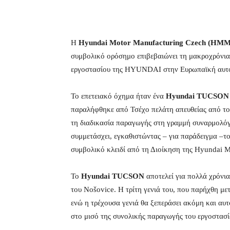
Η
Hyundai Motor Manufacturing Czech (HM
συμβολικό ορόσημο επιβεβαιώνει τη μακροχρόνια 
εργοστασίου της HYUNDAI στην Ευρωπαϊκή αυτο
Το επετειακό όχημα ήταν ένα
Hyundai TUCSON 
παραλήφθηκε από Τσέχο πελάτη απευθείας από το 
τη διαδικασία παραγωγής στη γραμμή συναρμολόγ
συμμετάσχει, εγκαθιστώντας – για παράδειγμα –τ
συμβολικό κλειδί από τη Διοίκηση της Hyundai 
Το
Hyundai TUCSON
αποτελεί για πολλά χρόνι
του Nošovice. Η τρίτη γενιά του, που παρήχθη με
ενώ η τρέχουσα γενιά θα ξεπεράσει ακόμη και αυτό
στο μισό της συνολικής παραγωγής του εργοστασίο