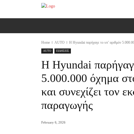
ΑΡΧΙΚΗ
AUTO
MOTO
Ε
Home
AUTO
Η Hyundai παρήγαγε το υπ’ αριθμόν 5.000.00
AUTO
ΕΙΔΗΣΕΙΣ
Η Hyundai παρήγαγε
5.000.000 όχημα στ
και συνεχίζει τον ε
παραγωγής
February 6, 2026