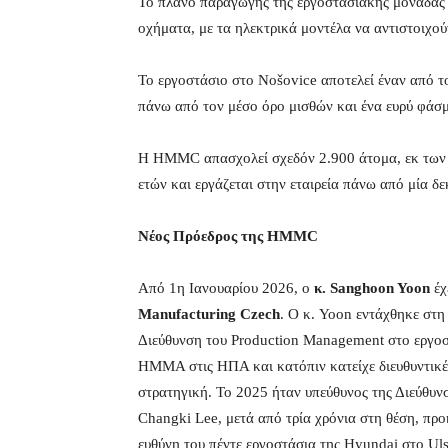
Το πλάνο παραγωγής της εργοστασιακής μονάδας 
οχήματα, με τα ηλεκτρικά μοντέλα να αντιστοιχο
Το εργοστάσιο στο Nošovice αποτελεί έναν από τ
πάνω από τον μέσο όρο μισθών και ένα ευρύ φά
Η HMMC απασχολεί σχεδόν 2.900 άτομα, εκ των ο
ετών και εργάζεται στην εταιρεία πάνω από μία δε
Νέος Πρόεδρος της HMMC
Από 1η Ιανουαρίου 2026, ο
κ. Sanghoon Yoon
έχ
Manufacturing Czech
. Ο κ. Yoon εντάχθηκε στ
Διεύθυνση του Production Management στο εργοσ
HMMA στις ΗΠΑ και κατόπιν κατείχε διευθυντικές
στρατηγική. Το 2025 ήταν υπεύθυνος της Διεύθυν
Changki Lee, μετά από τρία χρόνια στη θέση, προ
ευθύνη του πέντε εργοστάσια της Hyundai στο Ul