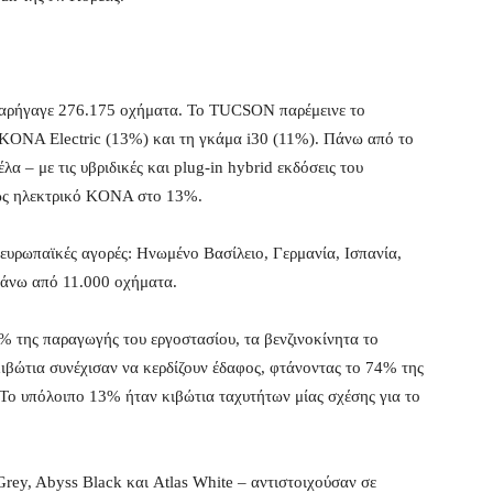
παρήγαγε 276.175 οχήματα. Το TUCSON παρέμεινε το
KONA Electric (13%) και τη γκάμα i30 (11%). Πάνω από το
 – με τις υβριδικές και plug-in hybrid εκδόσεις του
ώς ηλεκτρικό KONA στο 13%.
ευρωπαϊκές αγορές: Ηνωμένο Βασίλειο, Γερμανία, Ισπανία,
 πάνω από 11.000 οχήματα.
% της παραγωγής του εργοστασίου, τα βενζινοκίνητα το
ιβώτια συνέχισαν να κερδίζουν έδαφος, φτάνοντας το 74% της
Το υπόλοιπο 13% ήταν κιβώτια ταχυτήτων μίας σχέσης για το
Grey, Abyss Black και Atlas White – αντιστοιχούσαν σε