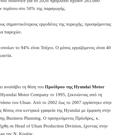
του Nošovice για το 2026 προβλέπει σχεδόν 265.000
ύν περίπου στο 50% της παραγωγής.
ους σημαντικότερους εργοδότες της περιοχής, προσφέροντας
σμα παροχών.
ποίων το 94% είναι Τσέχοι. Ο μέσος εργαζόμενος είναι 40
καετία.
ει αναλάβει τη θέση του
Προέδρου της Hyundai Motor
η Hyundai Motor Company το 1995, ξεκινώντας από τη
τάσιο του Ulsan. Από το 2002 έως το 2007 εργάστηκε στην
 θέσεις στα κεντρικά γραφεία της Hyundai με έμφαση στην
σης Business Planning. Ο προηγούμενος Πρόεδρος, κ.
ήχθη σε Head of Ulsan Production Division, έχοντας στην
san της Ν. Κορέας.