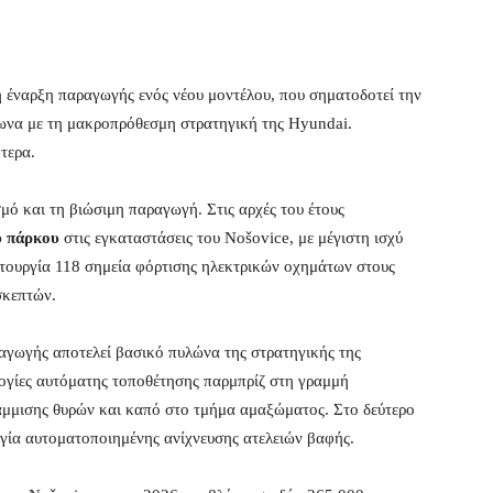
η έναρξη παραγωγής ενός νέου μοντέλου, που σηματοδοτεί την
ωνα με τη μακροπρόθεσμη στρατηγική της Hyundai.
τερα.
σμό και τη βιώσιμη παραγωγή. Στις αρχές του έτους
ύ πάρκου
στις εγκαταστάσεις του Nošovice, με μέγιστη ισχύ
ιτουργία 118 σημεία φόρτισης ηλεκτρικών οχημάτων στους
σκεπτών.
ραγωγής αποτελεί βασικό πυλώνα της στρατηγικής της
λογίες αυτόματης τοποθέτησης παρμπρίζ στη γραμμή
μμισης θυρών και καπό στο τμήμα αμαξώματος. Στο δεύτερο
ργία αυτοματοποιημένης ανίχνευσης ατελειών βαφής.