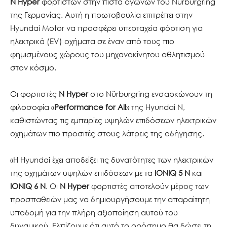
N Hyper
φορτιστών στην πίστα αγώνων του Nürburgring
της Γερμανίας. Αυτή η πρωτοβουλία επιτρέπει στην
Hyundai Motor να προσφέρει υπερταχεία φόρτιση για
ηλεκτρικά (EV) οχήματα σε έναν από τους πιο
φημισμένους χώρους του μηχανοκίνητου αθλητισμού
στον κόσμο.
Οι φορτιστές
N Hyper
στο Nürburgring ενσαρκώνουν τη
φιλοσοφία «
Performance for All
» της Hyundai N,
καθιστώντας τις εμπειρίες υψηλών επιδόσεων ηλεκτρικών
οχημάτων πιο προσιτές στους λάτρεις της οδήγησης.
«Η Hyundai έχει αποδείξει τις δυνατότητες των ηλεκτρικών
της οχημάτων υψηλών επιδόσεων με τα
IONIQ 5 N
και
IONIQ 6 N
. Οι
N Hyper
φορτιστές αποτελούν μέρος των
προσπαθειών μας να δημιουργήσουμε την απαραίτητη
υποδομή για την πλήρη αξιοποίηση αυτού του
δυναμικού. Ελπίζουμε ότι αυτό το ορόσημο θα δώσει τη