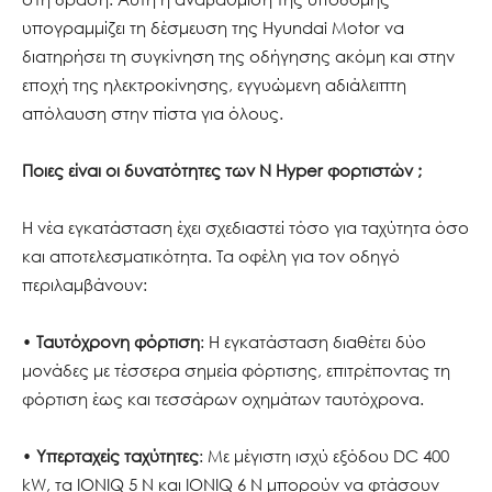
υπογραμμίζει τη δέσμευση της Hyundai Motor να
διατηρήσει τη συγκίνηση της οδήγησης ακόμη και στην
εποχή της ηλεκτροκίνησης, εγγυώμενη αδιάλειπτη
απόλαυση στην πίστα για όλους.
Ποιες είναι οι δυνατότητες των N Hyper φορτιστών ;
Η νέα εγκατάσταση έχει σχεδιαστεί τόσο για ταχύτητα όσο
και αποτελεσματικότητα. Τα οφέλη για τον οδηγό
περιλαμβάνουν:
•
Ταυτόχρονη φόρτιση
: Η εγκατάσταση διαθέτει δύο
μονάδες με τέσσερα σημεία φόρτισης, επιτρέποντας τη
φόρτιση έως και τεσσάρων οχημάτων ταυτόχρονα.
•
Υπερταχείς ταχύτητες
: Με μέγιστη ισχύ εξόδου DC 400
kW, τα IONIQ 5 N και IONIQ 6 N μπορούν να φτάσουν