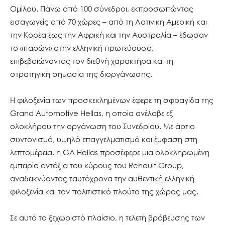
Ομίλου. Πάνω από 100 σύνεδροι, εκπροσωπώντας
εισαγωγείς από 70 χώρες – από τη Λατινική Αμερική και
την Κορέα έως την Αφρική και την Αυστραλία – έδωσαν
το «παρών» στην ελληνική πρωτεύουσα,
επιβεβαιώνοντας τον διεθνή χαρακτήρα και τη
στρατηγική σημασία της διοργάνωσης.
Η φιλοξενία των προσκεκλημένων έφερε τη σφραγίδα της
Grand Automotive Hellas, η οποία ανέλαβε εξ
ολοκλήρου την οργάνωση του Συνεδρίου. Με άρτιο
συντονισμό, υψηλό επαγγελματισμό και έμφαση στη
λεπτομέρεια, η GA Hellas προσέφερε μια ολοκληρωμένη
εμπειρία αντάξια του κύρους του Renault Group,
αναδεικνύοντας ταυτόχρονα την αυθεντική ελληνική
φιλοξενία και τον πολιτιστικό πλούτο της χώρας μας.
Σε αυτό το ξεχωριστό πλαίσιο, η τελετή βράβευσης των