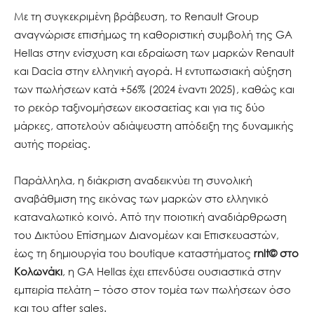
Με τη συγκεκριμένη βράβευση, το Renault Group
αναγνώρισε επισήμως τη καθοριστική συμβολή της GA
Hellas στην ενίσχυση και εδραίωση των μαρκών Renault
και Dacia στην ελληνική αγορά. Η εντυπωσιακή αύξηση
των πωλήσεων κατά +56% (2024 έναντι 2025), καθώς και
το ρεκόρ ταξινομήσεων εικοσαετίας και για τις δύο
μάρκες, αποτελούν αδιάψευστη απόδειξη της δυναμικής
αυτής πορείας.
Παράλληλα, η διάκριση αναδεικνύει τη συνολική
αναβάθμιση της εικόνας των μαρκών στο ελληνικό
καταναλωτικό κοινό. Από την ποιοτική αναδιάρθρωση
του Δικτύου Επίσημων Διανομέων και Επισκευαστών,
έως τη δημιουργία του boutique καταστήματος
rnlt© στο
Κολωνάκι
, η GA Hellas έχει επενδύσει ουσιαστικά στην
εμπειρία πελάτη – τόσο στον τομέα των πωλήσεων όσο
και του after sales.