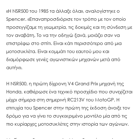
«Η NSR500 του 1985 τα άλλαξε όλα», αναλογίστηκε ο
Spencer. «Επαναπροσδιόρισε τον τρόπο με τον οποίο
προσεγγίζαμε τη γεωμετρία, τις δοκιμές και τη σύνδεση με
τον αναβάτη. Το να την οδηγώ ξανά, μοιάζει σαν να
επιστρέφω στο σπίτι. Είναι κάτι περισσότερο από μια
μοτοσυκλέτα. Είναι κομμάτι του εαυτού μου και
διαμόρφωσε γενιές αγωνιστικών μηχανών μετά από
αυτήν».
Η NSR500, η πρώτη δίχρονη V4 Grand Prix μηχανή της
Honda, καθιέρωσε ένα τεχνικό προσχέδιο που συνεχίζεται
μέχρι σήμερα στη σημερινή RC213V του MotoGP. Η
επιτυχία του Spencer στην πρώτη της έκδοση άνοιξε τον
δρόμο για να γίνει το συγκεκριμένο μοντέλο μία από τις
πιο κυρίαρχες μοτοσυκλέτες στην ιστορία των αγώνων.