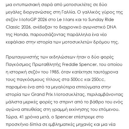
μια εντυπωσιακή σειρά από μοτοσυκλέτες σε δύο
μεγάλες διοργανώσεις στη Γαλλία. Ο γαλλικός γύρος της
σεζόν MotoGP 2026 στο Le Mans και το Sunday Ride
Classic 2026, ανέδειξαν το διαχρονικό αγωνιστικό DNA
της Honda, παρουσιάζοντας παράλληλα ένα νέο
κεφάλαιο στην ιστορία των μοτοσυκλετών δρόμου της.
Πρωταγωνιστής των εκδηλώσεων ήταν ο δύο φορές
Παγκόσμιος Πρωταθλητής Freddie Spencer, του οποίου
η ιστορική σεζόν του 1985, όταν κατέκτησε ταυτόχρονα
τους παγκόσμιους τίτλους στα 500cc και 250cc,
παραμένει ένα από τα μεγαλύτερα επιτεύγματα στην
ιστορία των Grand Prix Μοτοσυκλέτας, περιλαμβάνοντας
μάλιστα μερικές φορές το σπριντ από το βάθρο του ενός
αγώνα απευθείας στη γραμμή εκκίνησης του επόμενου.
Τώρα, 41 χρόνια μετά, ο Spencer επέστρεψε στο
προσκήνιο δίπλα σε εμβληματικές μηχανές και μια νέα