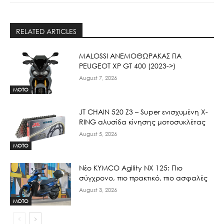
RELATED ARTICLES
ΜΑLOSSI ΑΝΕΜΟΘΩΡΑΚΑΣ ΓΙΑ
PEUGEOT XP GT 400 (2023->)
August 7, 2026
MOTO
JT CHAIN 520 Ζ3 – Super ενισχυμένη X-
RING αλυσίδα κίνησης μοτοσυκλέτας
August 5, 2026
MOTO
Νέο KYMCO Agility NX 125: Πιο
σύγχρονο, πιο πρακτικό, πιο ασφαλές
August 3, 2026
MOTO