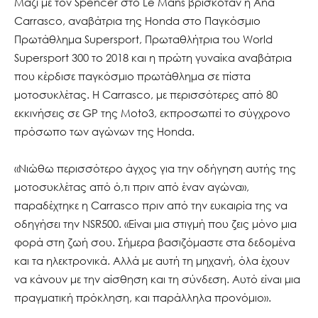
Μαζί με τον Spencer στο Le Mans βρισκόταν η Ana
Carrasco, αναβάτρια της Honda στο Παγκόσμιο
Πρωτάθλημα Supersport, Πρωταθλήτρια του World
Supersport 300 το 2018 και η πρώτη γυναίκα αναβάτρια
που κέρδισε παγκόσμιο πρωτάθλημα σε πίστα
μοτοσυκλέτας. Η Carrasco, με περισσότερες από 80
εκκινήσεις σε GP της Moto3, εκπροσωπεί το σύγχρονο
πρόσωπο των αγώνων της Honda.
«Νιώθω περισσότερο άγχος για την οδήγηση αυτής της
μοτοσυκλέτας από ό,τι πριν από έναν αγώνα»,
παραδέχτηκε η Carrasco πριν από την ευκαιρία της να
οδηγήσει την NSR500. «Είναι μια στιγμή που ζεις μόνο μια
φορά στη ζωή σου. Σήμερα βασιζόμαστε στα δεδομένα
και τα ηλεκτρονικά. Αλλά με αυτή τη μηχανή, όλα έχουν
να κάνουν με την αίσθηση και τη σύνδεση. Αυτό είναι μια
πραγματική πρόκληση, και παράλληλα προνόμιο».