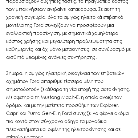
παρουσιάζουν αυξητικές τάσεις, το πραγματικό κόστος
των μετακινήσεων ανεβαίνει κατακόρυφα. Σε αυτή τη
χρονική συγκυρία, όλα τα αμιγώς ηλεκτρικά επιβατικά
μοντέλα της Ford συνεχίζουν να προσφέρουν μια
εναλλακτική προσέγγιση, με σημαντικά χαμηλότερο
κόστος χρήσης και μεγαλύτερη προβλεψιμότητα στις
καθημερινές και όχι μόνο μετακινήσεις, σε συνδυασμό με
αισθητά μειωμένες ανάγκες συντήρησης.
Σήμερα, η αμιγώς ηλεκτρική οικογένεια των επιβατικών
οχημάτων Ford απαριθμεί τέσσερα μέλη που
σηματοδοτούν ξεκάθαρα τη νέα εποχή της αυτοκίνησης.
Με αφετηρία τη Mustang Mach-E, η οποία άνοιξε τον
δρόμο, και με την μετέπειτα προσθήκη των Explorer,
Capri και Puma Gen-E, η Ford συνεχίζει να φέρνει ακόμα
πιο κοντά στον σύγχρονο οδηγό τα μοναδικά
πλεονεκτήματα και οφέλη της ηλεκτροκίνησης και σε
επίπεδο κόστους.