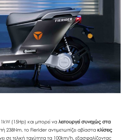
11kW (15Hp) και μπορεί να
λειτουργεί συνεχώς στα
ή 238Nm, το Fierider αντιμετωπίζει αβίαστα
κλίσεις
νει σε τελική ταχύτητα τα 100km/h, εξασφαλίζοντας