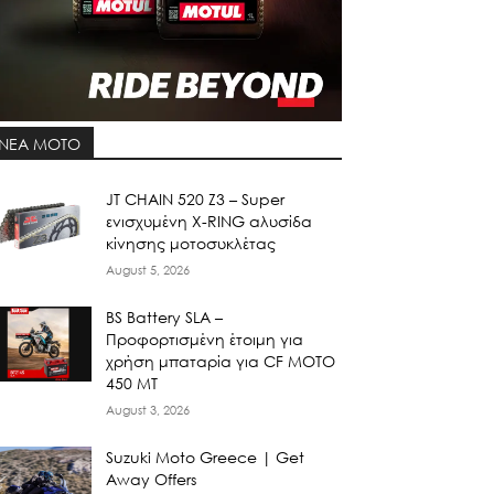
ΝΕΑ MOTO
JT CHAIN 520 Ζ3 – Super
ενισχυμένη X-RING αλυσίδα
κίνησης μοτοσυκλέτας
August 5, 2026
BS Battery SLA –
Προφορτισμένη έτοιμη για
χρήση μπαταρία για CF MOTO
450 MT
August 3, 2026
Suzuki Moto Greece | Get
Away Offers