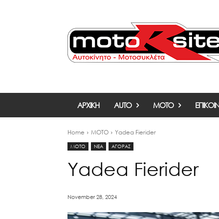
ΑΡΧΙΚΗ
AUTO
MOTO
ΕΠΙΚΟΙ
Home
MOTO
Yadea Fierider
MOTO
ΝΕΑ
ΑΓΟΡΑΣ
Yadea Fierider
November 28, 2024