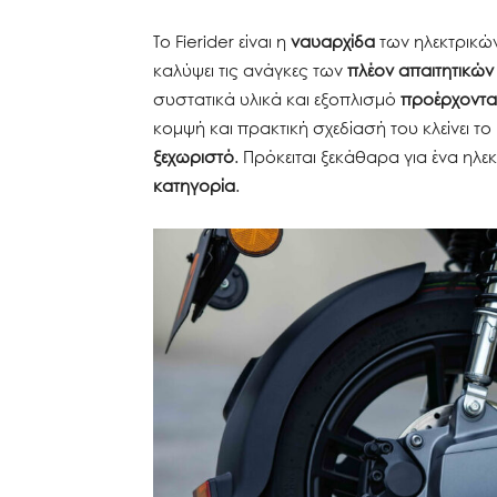
To Fierider είναι η
ναυαρχίδα
των ηλεκτρικών
καλύψει τις ανάγκες των
πλέον απαιτητικώ
συστατικά υλικά και εξοπλισμό
προέρχοντα
κομψή και πρακτική σχεδίασή του κλείνει τ
ξεχωριστό
. Πρόκειται ξεκάθαρα για ένα ηλ
κατηγορία
.