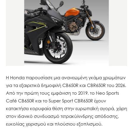
Η Honda παρουσίασε μια ανανεωμένη γκάμα χρωμάτων
για τα εξαιρετικά δημοφιλή CB650R και CBR650R του 2026.
Από την πρώτη τους εμφάνιση το 2019, το Neo Sports
Café CB650R και το Super Sport CBR650R έχουν
κατακτήσει κορυφαία θέση στην ευρωπαϊκή αγορά, χάρη
στον ιδανικό συνδυασμό τετρακύλινδρης απόδοσης,
ευκολίας χειρισμού και πλούσιου εξοπλισμού.