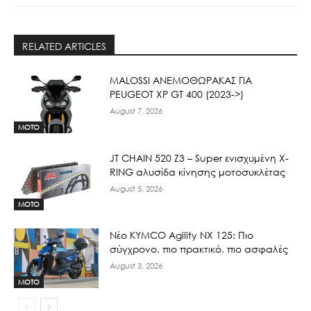
RELATED ARTICLES
ΜΑLOSSI ΑΝΕΜΟΘΩΡΑΚΑΣ ΓΙΑ
PEUGEOT XP GT 400 (2023->)
August 7, 2026
MOTO
JT CHAIN 520 Ζ3 – Super ενισχυμένη X-
RING αλυσίδα κίνησης μοτοσυκλέτας
August 5, 2026
MOTO
Νέο KYMCO Agility NX 125: Πιο
σύγχρονο, πιο πρακτικό, πιο ασφαλές
August 3, 2026
MOTO