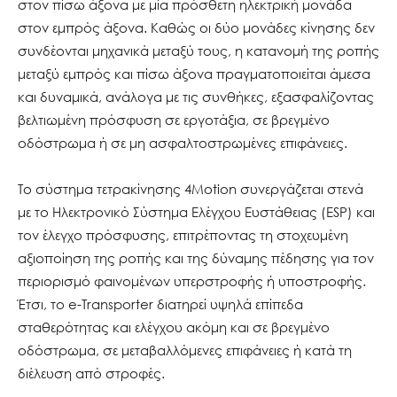
στον πίσω άξονα με μία πρόσθετη ηλεκτρική μονάδα
στον εμπρός άξονα. Καθώς οι δύο μονάδες κίνησης δεν
συνδέονται μηχανικά μεταξύ τους, η κατανομή της ροπής
μεταξύ εμπρός και πίσω άξονα πραγματοποιείται άμεσα
και δυναμικά, ανάλογα με τις συνθήκες, εξασφαλίζοντας
βελτιωμένη πρόσφυση σε εργοτάξια, σε βρεγμένο
οδόστρωμα ή σε μη ασφαλτοστρωμένες επιφάνειες.
Το σύστημα τετρακίνησης 4Motion συνεργάζεται στενά
με το Ηλεκτρονικό Σύστημα Ελέγχου Ευστάθειας (ESP) και
τον έλεγχο πρόσφυσης, επιτρέποντας τη στοχευμένη
αξιοποίηση της ροπής και της δύναμης πέδησης για τον
περιορισμό φαινομένων υπερστροφής ή υποστροφής.
Έτσι, το e-Transporter διατηρεί υψηλά επίπεδα
σταθερότητας και ελέγχου ακόμη και σε βρεγμένο
οδόστρωμα, σε μεταβαλλόμενες επιφάνειες ή κατά τη
διέλευση από στροφές.