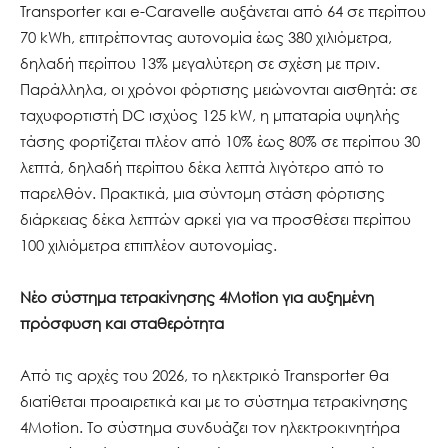
Transporter και e-Caravelle αυξάνεται από 64 σε περίπου
70 kWh, επιτρέποντας αυτονομία έως 380 χιλιόμετρα,
δηλαδή περίπου 13% μεγαλύτερη σε σχέση με πριν.
Παράλληλα, οι χρόνοι φόρτισης μειώνονται αισθητά: σε
ταχυφορτιστή DC ισχύος 125 kW, η μπαταρία υψηλής
τάσης φορτίζεται πλέον από 10% έως 80% σε περίπου 30
λεπτά, δηλαδή περίπου δέκα λεπτά λιγότερο από το
παρελθόν. Πρακτικά, μια σύντομη στάση φόρτισης
διάρκειας δέκα λεπτών αρκεί για να προσθέσει περίπου
100 χιλιόμετρα επιπλέον αυτονομίας.
Νέο σύστημα τετρακίνησης 4Motion για αυξημένη
πρόσφυση και σταθερότητα
Από τις αρχές του 2026, το ηλεκτρικό Transporter θα
διατίθεται προαιρετικά και με το σύστημα τετρακίνησης
4Motion. Το σύστημα συνδυάζει τον ηλεκτροκινητήρα